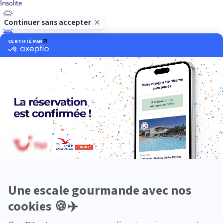
Insolite
Luxe
Nature
Neige
Plongée
Premium