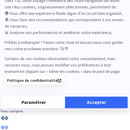
Road Trips
Safari
Sénior
Tennis
Tout compris