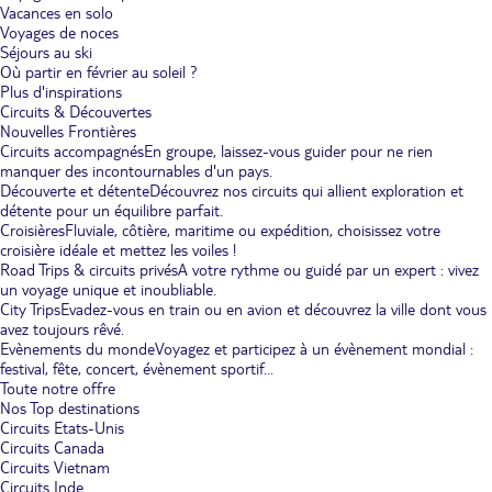
Vacances en solo
Voyages de noces
Séjours au ski
Où partir en février au soleil ?
Plus d'inspirations
Circuits & Découvertes
Nouvelles Frontières
Circuits accompagnés
En groupe, laissez-vous guider pour ne rien
manquer des incontournables d'un pays.
Découverte et détente
Découvrez nos circuits qui allient exploration et
détente pour un équilibre parfait.
Croisières
Fluviale, côtière, maritime ou expédition, choisissez votre
croisière idéale et mettez les voiles !
Road Trips & circuits privés
A votre rythme ou guidé par un expert : vivez
un voyage unique et inoubliable.
City Trips
Evadez-vous en train ou en avion et découvrez la ville dont vous
avez toujours rêvé.
Evènements du monde
Voyagez et participez à un évènement mondial :
festival, fête, concert, évènement sportif...
Toute notre offre
Nos Top destinations
Circuits Etats-Unis
Circuits Canada
Circuits Vietnam
Circuits Inde