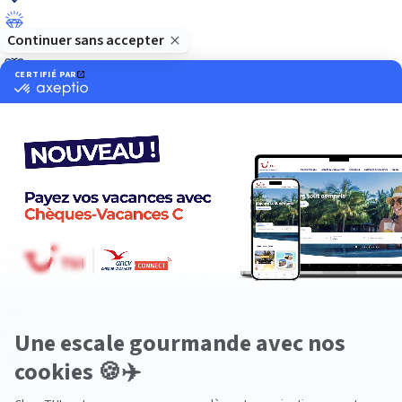
Luxe
Nature
Neige
Plongée
Premium