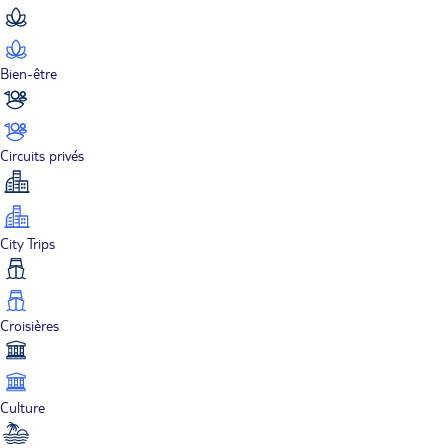
Bien-être
Circuits privés
City Trips
Croisières
Culture