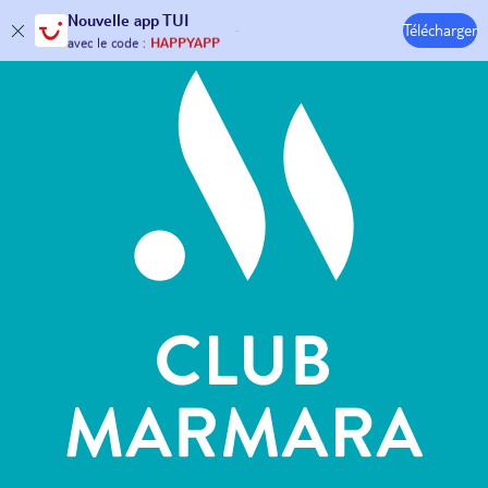
Hôtels & Clubs
Nouvelle
app TUI
30€ offerts*
sur votre
voyage !
Télécharger
avec le code :
HAPPYAPP