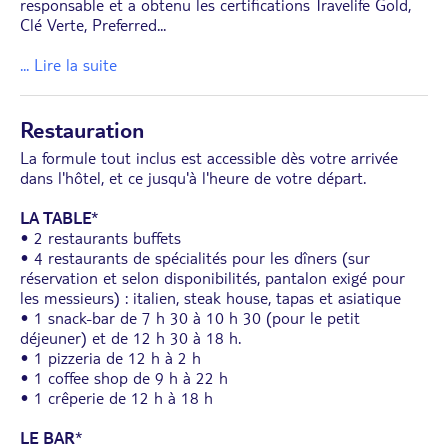
responsable et a obtenu les certifications Travelife Gold,
Clé Verte, Preferred
...
... Lire la suite
Restauration
La formule tout inclus est accessible dès votre arrivée
dans l'hôtel, et ce jusqu'à l'heure de votre départ.
LA TABLE
*
• 2 restaurants buffets
• 4 restaurants de spécialités pour les dîners (sur
réservation et selon disponibilités, pantalon exigé pour
les messieurs) : italien, steak house, tapas et asiatique
• 1 snack-bar de 7 h 30 à 10 h 30 (pour le petit
déjeuner) et de 12 h 30 à 18 h.
• 1 pizzeria de 12 h à 2 h
• 1 coffee shop de 9 h à 22 h
• 1 crêperie de 12 h à 18 h
LE BAR
*