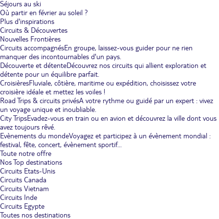
Séjours au ski
Où partir en février au soleil ?
Plus d'inspirations
Circuits & Découvertes
Nouvelles Frontières
Circuits accompagnés
En groupe, laissez-vous guider pour ne rien
manquer des incontournables d'un pays.
Découverte et détente
Découvrez nos circuits qui allient exploration et
détente pour un équilibre parfait.
Croisières
Fluviale, côtière, maritime ou expédition, choisissez votre
croisière idéale et mettez les voiles !
Road Trips & circuits privés
A votre rythme ou guidé par un expert : vivez
un voyage unique et inoubliable.
City Trips
Evadez-vous en train ou en avion et découvrez la ville dont vous
avez toujours rêvé.
Evènements du monde
Voyagez et participez à un évènement mondial :
festival, fête, concert, évènement sportif...
Toute notre offre
Nos Top destinations
Circuits Etats-Unis
Circuits Canada
Circuits Vietnam
Circuits Inde
Circuits Egypte
Toutes nos destinations