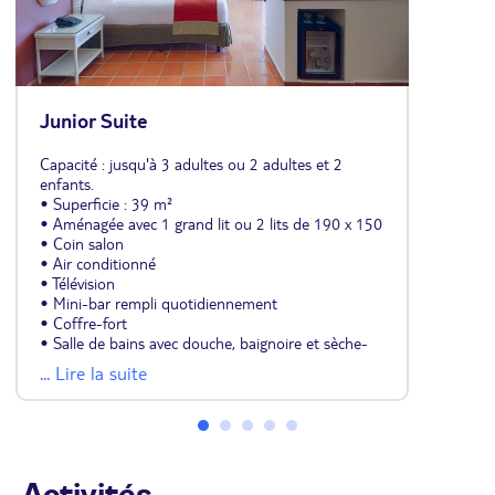
Junior Suite
Capacité : jusqu'à 3 adultes ou 2 adultes et 2
enfants.
• Superficie : 39 m²
• Aménagée avec 1 grand lit ou 2 lits de 190 x 150
• Coin salon
• Air conditionné
• Télévision
• Mini-bar rempli quotidiennement
• Coffre-fort
• Salle de bains avec douche, baignoire et sèche-
cheveux
... Lire la suite
• Fer et planche à repasser
• Wifi
• Balcon ou terrasse avec hamac, vue jardin
À noter : les Junior Suites Deluxe Privilège ne sont pas situées à
côté des Junior Suites.