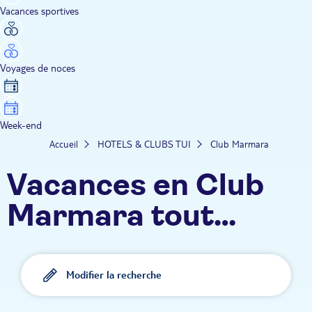
Vacances sportives
Voyages de noces
Week-end
Accueil
HOTELS & CLUBS TUI
Club Marmara
Vacances en Club
Marmara tout
inclus : animation
100% francophone,
Modifier la recherche
ambiance 100% fun