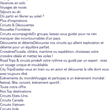
Vacances en solo
Voyages de noces
Séjours au ski
Où partir en février au soleil ?
Plus d'inspirations
Circuits & Découvertes
Nouvelles Frontières
Circuits accompagnés
En groupe, laissez-vous guider pour ne rien
manquer des incontournables d'un pays.
Découverte et détente
Découvrez nos circuits qui allient exploration et
détente pour un équilibre parfait.
Croisières
Fluviale, côtière, maritime ou expédition, choisissez votre
croisière idéale et mettez les voiles !
Road Trips & circuits privés
A votre rythme ou guidé par un expert : vivez
un voyage unique et inoubliable.
City Trips
Evadez-vous en train ou en avion et découvrez la ville dont vous
avez toujours rêvé.
Evènements du monde
Voyagez et participez à un évènement mondial :
festival, fête, concert, évènement sportif...
Toute notre offre
Nos Top destinations
Circuits Etats-Unis
Circuits Canada
Circuits Vietnam
Circuits Inde