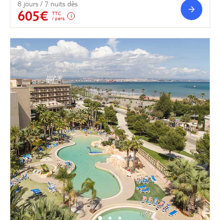
8 jours / 7 nuits dès
605€
TTC
/ pers.