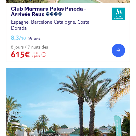
Club Marmara Palas Pineda -
Arrivée
Reus
Espagne, Barcelone Catalogne, Costa
Dorada
8,3
/10
59 avis
8 jours / 7 nuits dès
615€
TTC
/ pers.