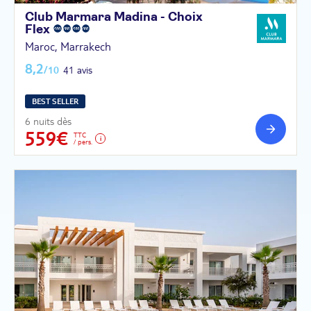
Club Marmara Madina - Choix
Flex
Maroc, Marrakech
8,2
/10
41 avis
BEST SELLER
6 nuits dès
559€
TTC
/ pers.