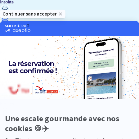
Insolite
Luxe
Nature
Neige
Plongée
Premium