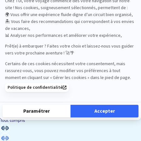
Road Trips
Safari
Sénior
Tennis
Tout compris