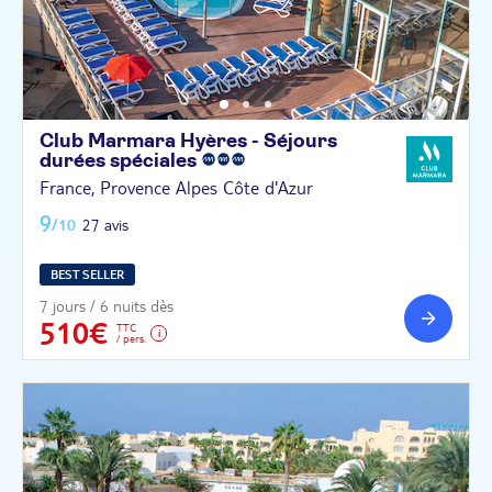
Club Marmara Hyères - Séjours
durées
spéciales
France, Provence Alpes Côte d'Azur
9
/10
27 avis
BEST SELLER
7 jours / 6 nuits dès
510€
TTC
/ pers.