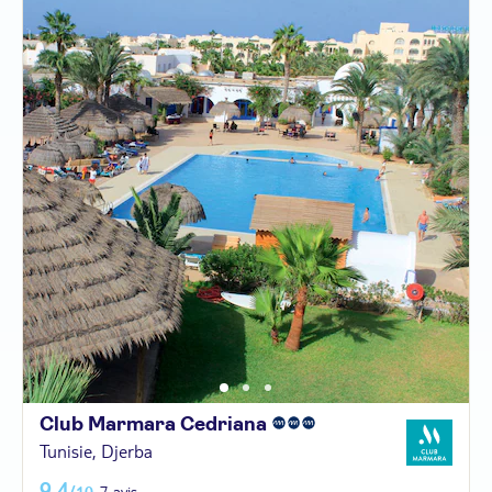
Club Marmara
Cedriana
Tunisie, Djerba
9,4
/10
7 avis