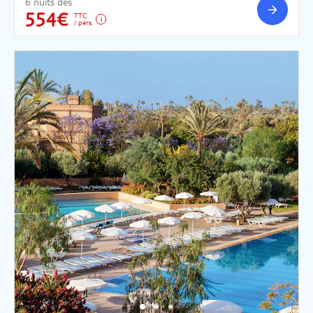
6 nuits dès
554€
TTC
/ pers.