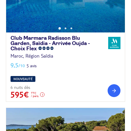
Club Marmara Radisson Blu
Garden, Saïdia - Arrivée Oujda -
Choix
Flex
Maroc, Région Saïdia
9,5
/10
5 avis
NOUVEAUTÉ
6 nuits dès
595€
TTC
/ pers.