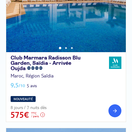
Club Marmara Radisson Blu
Garden, Saïdia - Arrivée
Oujda
Maroc, Région Saïdia
9,5
/10
5 avis
NOUVEAUTÉ
8 jours / 7 nuits dès
575€
TTC
/ pers.