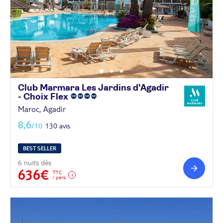
Club Marmara Les Jardins d'Agadir
- Choix
Flex
Maroc, Agadir
8,6
/10
130 avis
BEST SELLER
6 nuits dès
636€
TTC
/ pers.