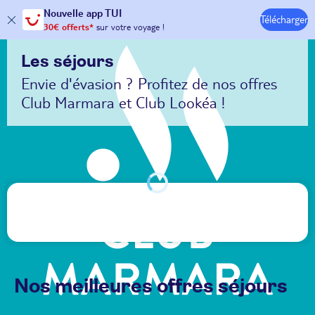
Hôtels & Clubs
Nouvelle
app TUI
30€ offerts*
sur votre
voyage !
Télécharger
avec le code :
HAPPYAPP
Les séjours
Envie d'évasion ? Profitez de nos offres
Club Marmara et Club Lookéa !
Nos meilleures offres séjours