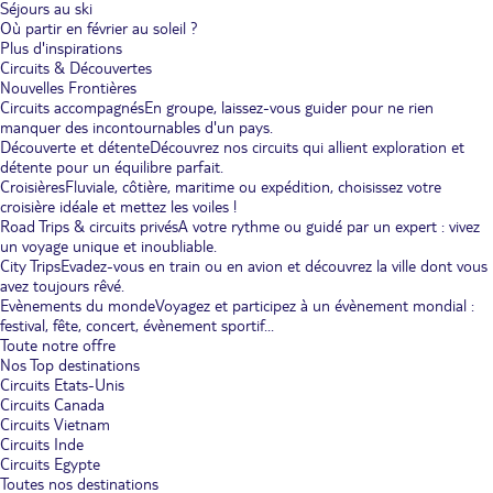
Séjours au ski
Où partir en février au soleil ?
Plus d'inspirations
Circuits & Découvertes
Nouvelles Frontières
Circuits accompagnés
En groupe, laissez-vous guider pour ne rien
manquer des incontournables d'un pays.
Découverte et détente
Découvrez nos circuits qui allient exploration et
détente pour un équilibre parfait.
Croisières
Fluviale, côtière, maritime ou expédition, choisissez votre
croisière idéale et mettez les voiles !
Road Trips & circuits privés
A votre rythme ou guidé par un expert : vivez
un voyage unique et inoubliable.
City Trips
Evadez-vous en train ou en avion et découvrez la ville dont vous
avez toujours rêvé.
Evènements du monde
Voyagez et participez à un évènement mondial :
festival, fête, concert, évènement sportif...
Toute notre offre
Nos Top destinations
Circuits Etats-Unis
Circuits Canada
Circuits Vietnam
Circuits Inde
Circuits Egypte
Toutes nos destinations