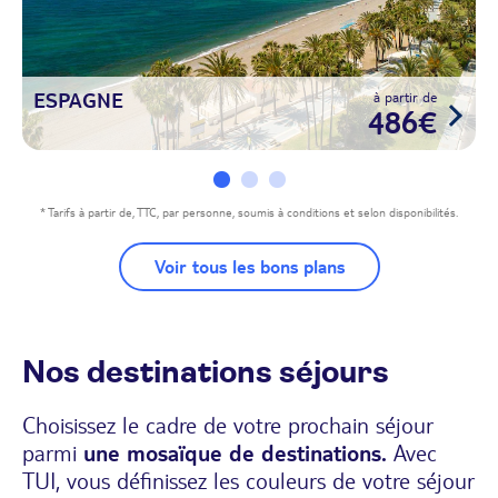
ESPAGNE
à partir de
I
486€
* Tarifs à partir de, TTC, par personne, soumis à conditions et selon disponibilités.
Voir tous les bons plans
Nos destinations séjours
Choisissez le cadre de votre prochain séjour
parmi
une mosaïque de destinations.
Avec
TUI, vous définissez les couleurs de votre séjour