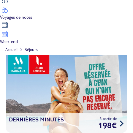
Voyages de noces
Week-end
Accueil
Séjours
DERNIÈRES MINUTES
à partir de
198€