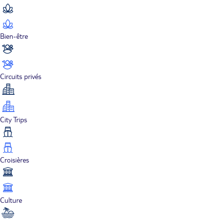
Bien-être
Circuits privés
City Trips
Croisières
Culture