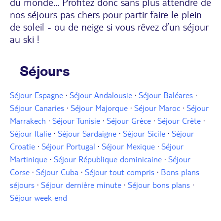
du monde... Profitez donc sans plus attendre de
nos séjours pas chers pour partir faire le plein
de soleil - ou de neige si vous rêvez d’un séjour
au ski !
Séjours
Séjour Espagne
·
Séjour Andalousie
·
Séjour Baléares
·
Séjour Canaries
·
Séjour Majorque
·
Séjour Maroc
·
Séjour
Marrakech
·
Séjour Tunisie
·
Séjour Grèce
·
Séjour Crète
·
Séjour Italie
·
Séjour Sardaigne
·
Séjour Sicile
·
Séjour
Croatie
·
Séjour Portugal
·
Séjour Mexique
·
Séjour
Martinique
·
Séjour République dominicaine
·
Séjour
Corse
·
Séjour Cuba
·
Séjour tout compris
·
Bons plans
séjours
·
Séjour dernière minute
·
Séjour bons plans
·
Séjour week-end