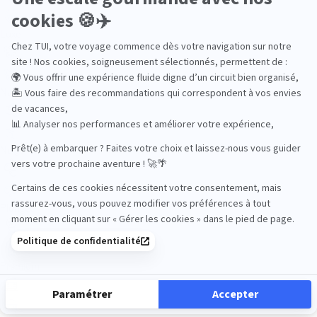
Luxe
Nature
Neige
Plongée
Premium