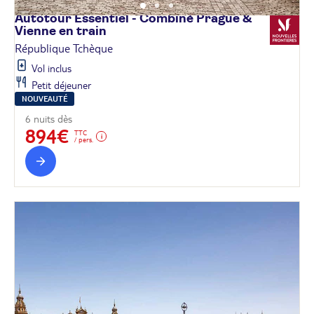
Autotour Essentiel - Combiné Prague &
Vienne en
train
République Tchèque
Vol inclus
Petit déjeuner
NOUVEAUTÉ
6 nuits dès
894€
TTC
/ pers.