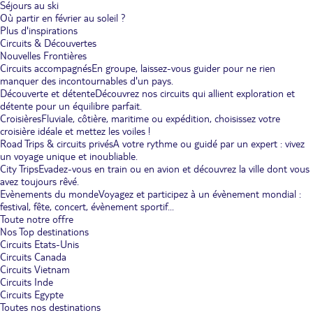
Séjours au ski
Où partir en février au soleil ?
Plus d'inspirations
Circuits & Découvertes
Nouvelles Frontières
Circuits accompagnés
En groupe, laissez-vous guider pour ne rien
manquer des incontournables d'un pays.
Découverte et détente
Découvrez nos circuits qui allient exploration et
détente pour un équilibre parfait.
Croisières
Fluviale, côtière, maritime ou expédition, choisissez votre
croisière idéale et mettez les voiles !
Road Trips & circuits privés
A votre rythme ou guidé par un expert : vivez
un voyage unique et inoubliable.
City Trips
Evadez-vous en train ou en avion et découvrez la ville dont vous
avez toujours rêvé.
Evènements du monde
Voyagez et participez à un évènement mondial :
festival, fête, concert, évènement sportif...
Toute notre offre
Nos Top destinations
Circuits Etats-Unis
Circuits Canada
Circuits Vietnam
Circuits Inde
Circuits Egypte
Toutes nos destinations