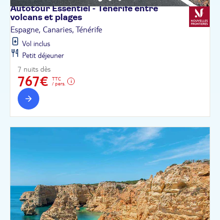
Autotour Essentiel - Tenerife entre
volcans et
plages
Espagne, Canaries, Ténérife
Vol inclus
Petit déjeuner
7 nuits dès
767€
TTC
/ pers.