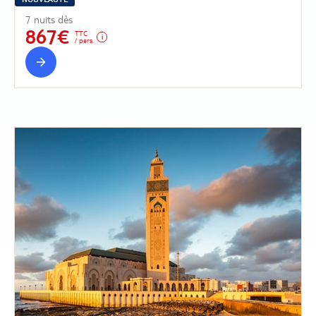
7 nuits dès
867€
TTC
/ pers.