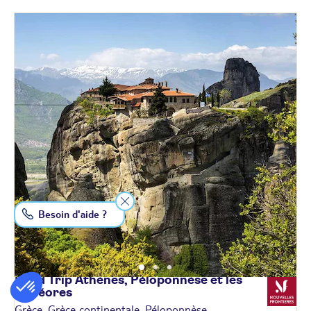
Besoin d'aide ?
Road Trip Athènes, Péloponnèse et les
Météores
Grèce, Grèce continentale, Péloponnèse