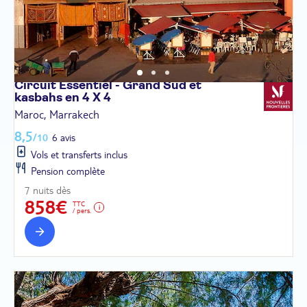
Circuit Essentiel - Grand Sud et
kasbahs en 4 X
4
Maroc, Marrakech
8,5
/10
6 avis
Vols et transferts inclus
Pension complète
7 nuits dès
858€
TTC
/ pers.