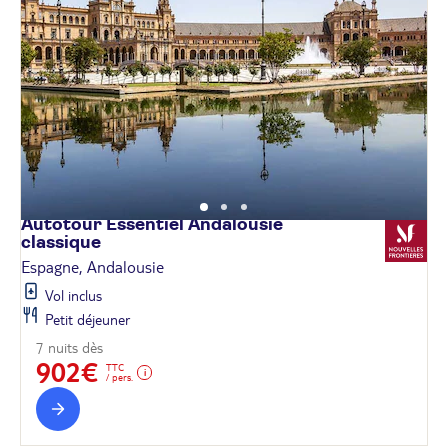
Autotour Essentiel Andalousie
classique
Espagne, Andalousie
Vol inclus
Petit déjeuner
7 nuits dès
902€
TTC
/ pers.