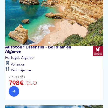
Autotour Essentiel - Bol d'air en
Algarve
Portugal, Algarve
Vol inclus
Petit déjeuner
7 nuits dès
798€
TTC
/ pers.