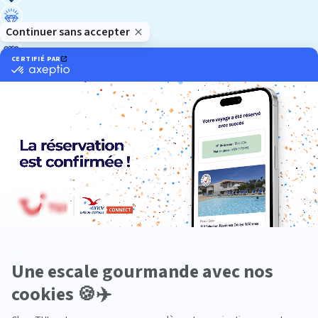
Luxe
Nature
Neige
Plongée
Premium