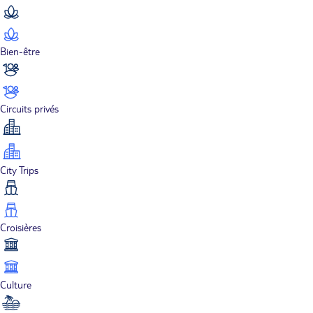
Bien-être
Circuits privés
City Trips
Croisières
Culture