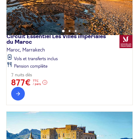
Circuit Essentiel Les Villes impériales
du
Maroc
Maroc, Marrakech
Vols et transferts inclus
Pension complète
7 nuits dès
877€
TTC
/ pers.