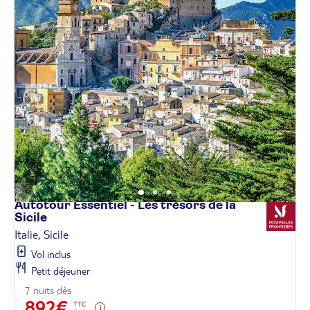
Autotour Essentiel - Les trésors de la
Sicile
Italie, Sicile
Vol inclus
Petit déjeuner
7 nuits dès
892€
TTC