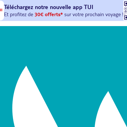
Téléchargez notre nouvelle
app TUI
Et profitez de
30€ offerts*
sur votre
prochain
voyage !
avec le code :
HAPPYAPP