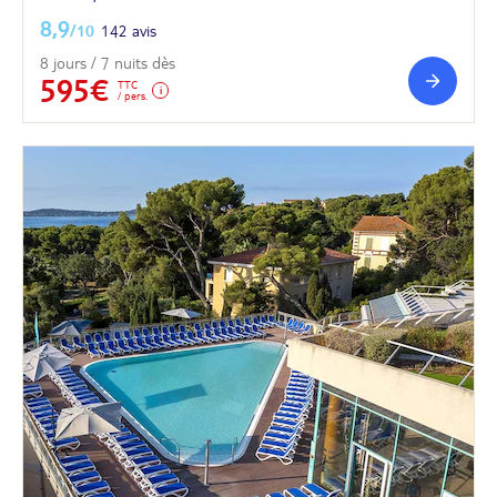
8,9
/10
142 avis
8 jours / 7 nuits dès
595€
TTC
/ pers.