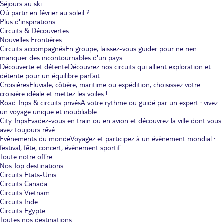
Séjours au ski
Où partir en février au soleil ?
Plus d'inspirations
Circuits & Découvertes
Nouvelles Frontières
Circuits accompagnés
En groupe, laissez-vous guider pour ne rien
manquer des incontournables d'un pays.
Découverte et détente
Découvrez nos circuits qui allient exploration et
détente pour un équilibre parfait.
Croisières
Fluviale, côtière, maritime ou expédition, choisissez votre
croisière idéale et mettez les voiles !
Road Trips & circuits privés
A votre rythme ou guidé par un expert : vivez
un voyage unique et inoubliable.
City Trips
Evadez-vous en train ou en avion et découvrez la ville dont vous
avez toujours rêvé.
Evènements du monde
Voyagez et participez à un évènement mondial :
festival, fête, concert, évènement sportif...
Toute notre offre
Nos Top destinations
Circuits Etats-Unis
Circuits Canada
Circuits Vietnam
Circuits Inde
Circuits Egypte
Toutes nos destinations