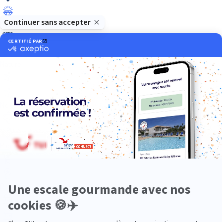
Luxe
Nature
Neige
Plongée
Premium