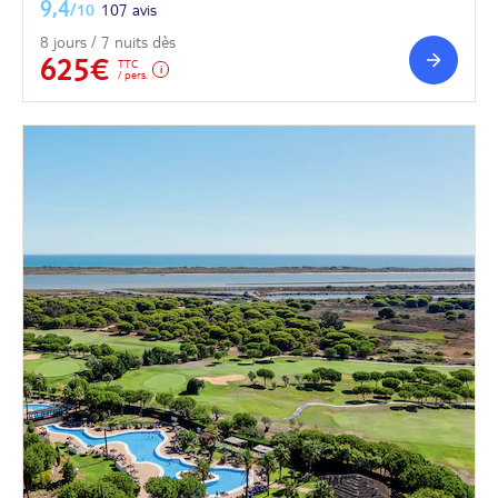
9,4
/10
107 avis
8 jours / 7 nuits dès
625€
TTC
/ pers.