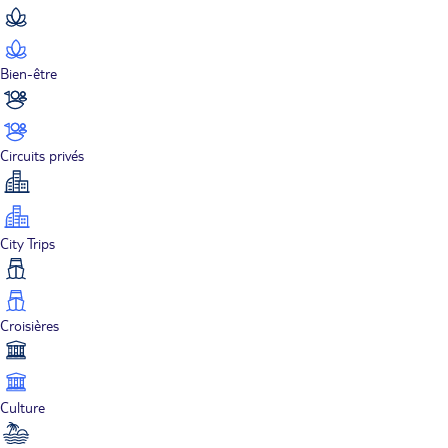
Bien-être
Circuits privés
City Trips
Croisières
Culture