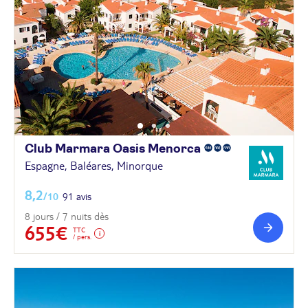
Club Marmara Oasis
Menorca
Espagne, Baléares, Minorque
8,2
/10
91 avis
8 jours / 7 nuits dès
655€
TTC
/ pers.