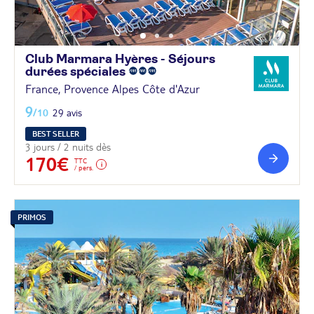
Club Marmara Hyères - Séjours
durées
spéciales
France, Provence Alpes Côte d'Azur
9
/10
29 avis
BEST SELLER
3 jours / 2 nuits dès
170€
TTC
/ pers.
PRIMOS