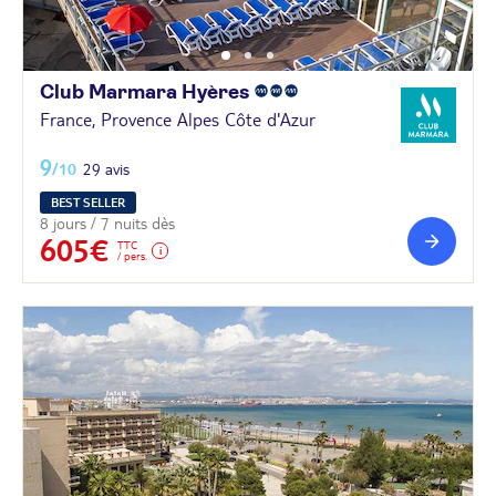
Club Marmara
Hyères
France, Provence Alpes Côte d'Azur
9
/10
29 avis
BEST SELLER
8 jours / 7 nuits dès
605€
TTC
/ pers.