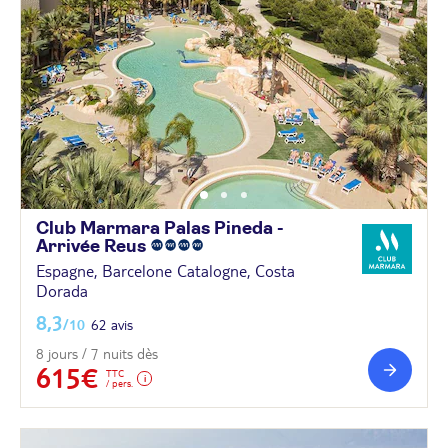
Club Marmara Palas Pineda -
Arrivée
Reus
Espagne, Barcelone Catalogne, Costa
Dorada
8,3
/10
62 avis
8 jours / 7 nuits dès
615€
TTC
/ pers.