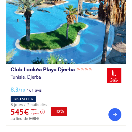
Club Lookéa Playa
Djerba
Tunisie, Djerba
8,3
/10
161 avis
BEST SELLER
8 jours / 7 nuits dès
545€
TTC
-32%
/ pers.
au lieu de
800€