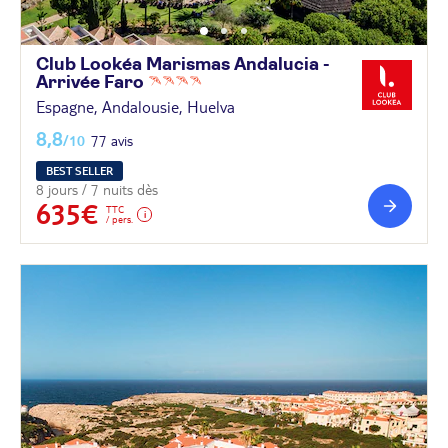
Club Lookéa Marismas Andalucia -
Arrivée
Faro
Espagne, Andalousie, Huelva
8,8
/10
77 avis
BEST SELLER
8 jours / 7 nuits dès
635€
TTC
/ pers.