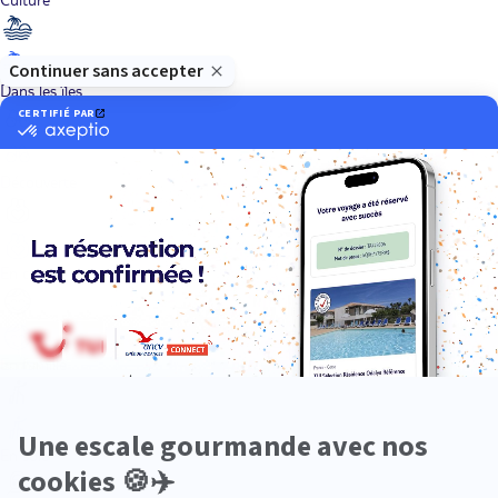
Dans les îles
Découverte
En couple
En famille
En solo