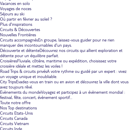
Vacances en solo
Voyages de noces
Séjours au ski
Où partir en février au soleil ?
Plus d'inspirations
Circuits & Découvertes
Nouvelles Frontières
Circuits accompagnés
En groupe, laissez-vous guider pour ne rien
manquer des incontournables d'un pays.
Découverte et détente
Découvrez nos circuits qui allient exploration et
détente pour un équilibre parfait.
Croisières
Fluviale, côtière, maritime ou expédition, choisissez votre
croisière idéale et mettez les voiles !
Road Trips & circuits privés
A votre rythme ou guidé par un expert : vivez
un voyage unique et inoubliable.
City Trips
Evadez-vous en train ou en avion et découvrez la ville dont vous
avez toujours rêvé.
Evènements du monde
Voyagez et participez à un évènement mondial :
festival, fête, concert, évènement sportif...
Toute notre offre
Nos Top destinations
Circuits Etats-Unis
Circuits Canada
Circuits Vietnam
Circuits Inde