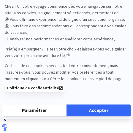
En train
Entre amis
Ethique
Golf
Hôtel de charme