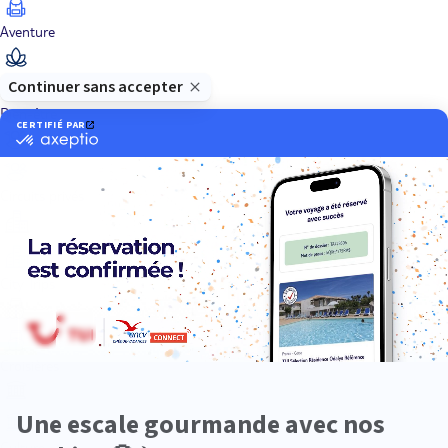
Aventure
Bien-être
Circuits privés
City Trips
Croisières
Culture