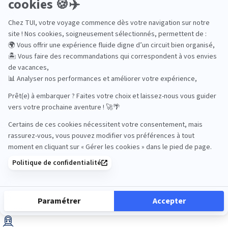
Dans les îles
Découverte
En couple
En famille
En solo