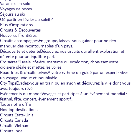
Vacances en solo
Voyages de noces
Séjours au ski
Où partir en février au soleil ?
Plus d'inspirations
Circuits & Découvertes
Nouvelles Frontières
Circuits accompagnés
En groupe, laissez-vous guider pour ne rien
manquer des incontournables d'un pays.
Découverte et détente
Découvrez nos circuits qui allient exploration et
détente pour un équilibre parfait.
Croisières
Fluviale, côtière, maritime ou expédition, choisissez votre
croisière idéale et mettez les voiles !
Road Trips & circuits privés
A votre rythme ou guidé par un expert : vivez
un voyage unique et inoubliable.
City Trips
Evadez-vous en train ou en avion et découvrez la ville dont vous
avez toujours rêvé.
Evènements du monde
Voyagez et participez à un évènement mondial :
festival, fête, concert, évènement sportif...
Toute notre offre
Nos Top destinations
Circuits Etats-Unis
Circuits Canada
Circuits Vietnam
Circuits Inde