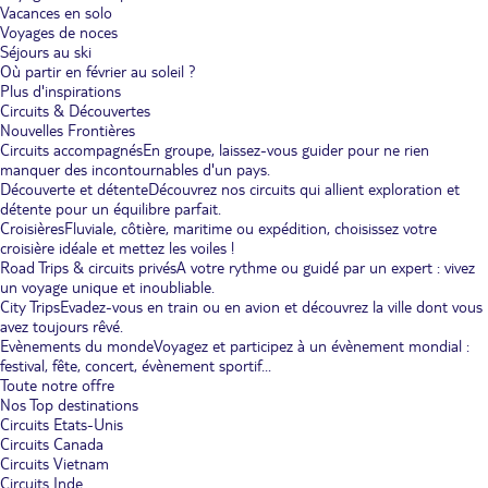
Vacances en solo
Voyages de noces
Séjours au ski
Où partir en février au soleil ?
Plus d'inspirations
Circuits & Découvertes
Nouvelles Frontières
Circuits accompagnés
En groupe, laissez-vous guider pour ne rien
manquer des incontournables d'un pays.
Découverte et détente
Découvrez nos circuits qui allient exploration et
détente pour un équilibre parfait.
Croisières
Fluviale, côtière, maritime ou expédition, choisissez votre
croisière idéale et mettez les voiles !
Road Trips & circuits privés
A votre rythme ou guidé par un expert : vivez
un voyage unique et inoubliable.
City Trips
Evadez-vous en train ou en avion et découvrez la ville dont vous
avez toujours rêvé.
Evènements du monde
Voyagez et participez à un évènement mondial :
festival, fête, concert, évènement sportif...
Toute notre offre
Nos Top destinations
Circuits Etats-Unis
Circuits Canada
Circuits Vietnam
Circuits Inde