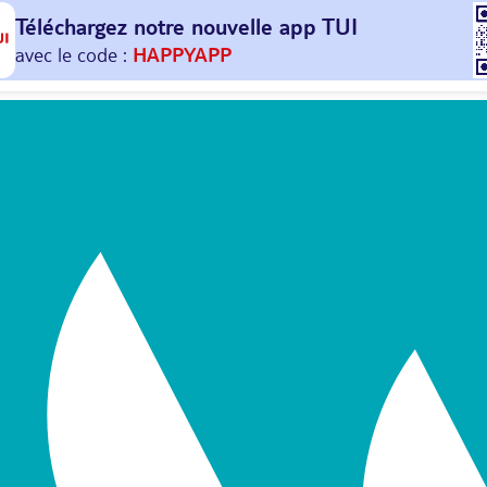
Téléchargez notre nouvelle
app TUI
Et profitez de
30€ offerts*
sur votre
prochain
voyage !
avec le code :
HAPPYAPP