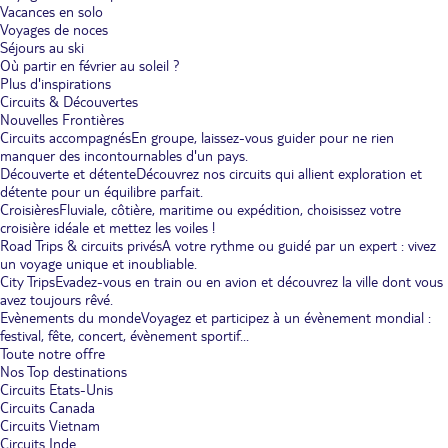
Vacances en solo
Voyages de noces
Séjours au ski
Où partir en février au soleil ?
Plus d'inspirations
Circuits & Découvertes
Nouvelles Frontières
Circuits accompagnés
En groupe, laissez-vous guider pour ne rien
manquer des incontournables d'un pays.
Découverte et détente
Découvrez nos circuits qui allient exploration et
détente pour un équilibre parfait.
Croisières
Fluviale, côtière, maritime ou expédition, choisissez votre
croisière idéale et mettez les voiles !
Road Trips & circuits privés
A votre rythme ou guidé par un expert : vivez
un voyage unique et inoubliable.
City Trips
Evadez-vous en train ou en avion et découvrez la ville dont vous
avez toujours rêvé.
Evènements du monde
Voyagez et participez à un évènement mondial :
festival, fête, concert, évènement sportif...
Toute notre offre
Nos Top destinations
Circuits Etats-Unis
Circuits Canada
Circuits Vietnam
Circuits Inde