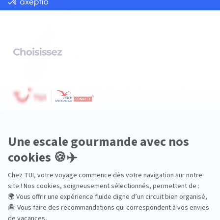
Océan Indien
Nos thématiques
Actif
Adult only