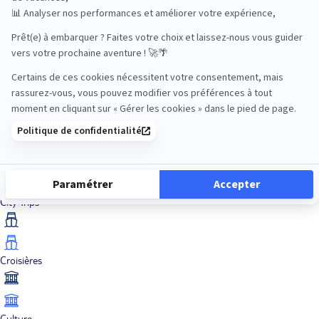
Aventure
Bien-être
Circuits privés
City Trips
Croisières
Culture