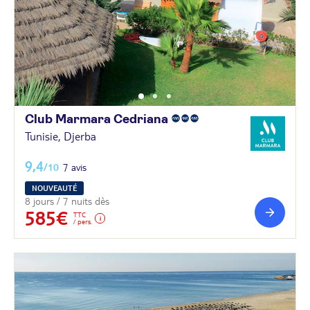
Club Marmara
Cedriana
Tunisie, Djerba
9,4
/10
7 avis
NOUVEAUTÉ
8 jours / 7 nuits dès
585€
TTC
/ pers.