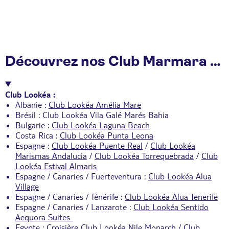
Découvrez nos Club Marmara & Club Lookéa en vidéo
Club Lookéa :
Albanie :
Club Lookéa Amélia Mare
Brésil :
Club Lookéa Vila Galé Marés Bahia
Bulgarie :
Club Lookéa Laguna Beach
Costa Rica :
Club Lookéa Punta Leona
Espagne :
Club Lookéa Puente Real
/
Club Lookéa
Marismas Andalucia
/
Club Lookéa Torrequebrada
/
Club
Lookéa Estival Almaris
Espagne / Canaries / Fuerteventura :
Club Lookéa Alua
Village
Espagne / Canaries / Ténérife :
Club Lookéa Alua Tenerife
Espagne / Canaries / Lanzarote :
Club Lookéa Sentido
Aequora Suites
Egypte :
Croisière Club Lookéa Nile Monarch
/
Club