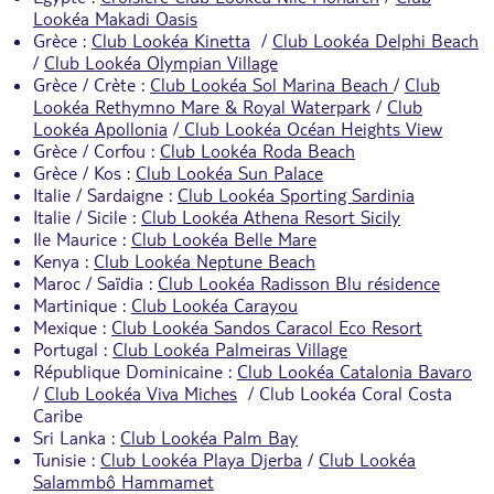
Lookéa Makadi Oasis
Grèce :
Club Lookéa Kinetta
/
Club Lookéa Delphi Beach
/
Club Lookéa Olympian Village
Grèce / Crète :
Club Lookéa Sol Marina Beach
/
Club
Lookéa Rethymno Mare & Royal Waterpark
/
Club
Lookéa Apollonia
/
Club Lookéa Océan Heights View
Grèce / Corfou :
Club Lookéa Roda Beach
Grèce / Kos :
Club Lookéa Sun Palace
Italie / Sardaigne :
Club Lookéa Sporting Sardinia
Italie / Sicile :
Club Lookéa Athena Resort Sicily
Ile Maurice :
Club Lookéa Belle Mare
Kenya :
Club Lookéa Neptune Beach
Maroc / Saïdia :
Club Lookéa Radisson Blu résidence
Martinique :
Club Lookéa Carayou
Mexique :
Club Lookéa Sandos Caracol Eco Resort
Portugal :
Club Lookéa Palmeiras Village
République Dominicaine :
Club Lookéa Catalonia Bavaro
/
Club Lookéa Viva Miches
/
Club Lookéa Coral Costa
Caribe
Sri Lanka :
Club Lookéa Palm Bay
Tunisie :
Club Lookéa Playa Djerba
/
Club Lookéa
Salammbô Hammamet