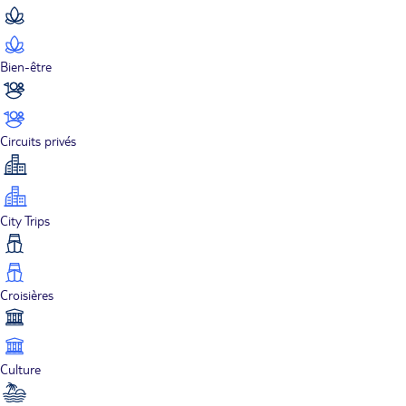
Bien-être
Circuits privés
City Trips
Croisières
Culture