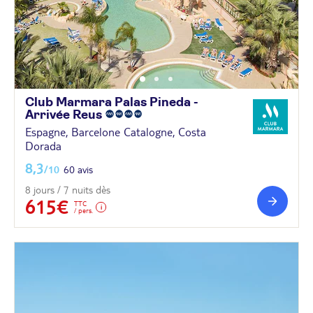
Club Marmara Palas Pineda -
Arrivée
Reus
Espagne, Barcelone Catalogne, Costa
Dorada
8,3
/10
60 avis
8 jours / 7 nuits dès
615€
TTC
/ pers.