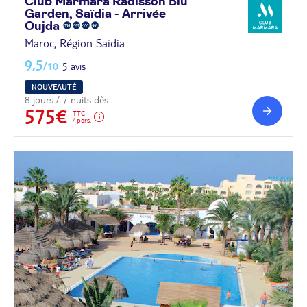
Club Marmara Radisson Blu
Garden, Saïdia - Arrivée
Oujda
Maroc, Région Saïdia
9,5
/10
5 avis
NOUVEAUTÉ
8 jours / 7 nuits dès
575€
TTC
/ pers.