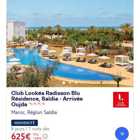
Club Lookéa Radisson Blu
Résidence, Saïdia - Arrivée
Oujda
Maroc, Région Saïdia
NOUVEAUTÉ
8 jours / 7 nuits dès
625€
TTC
/ pers.