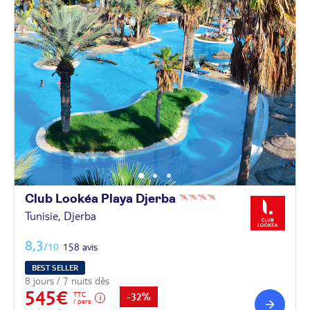
Club Lookéa Playa
Djerba
Tunisie, Djerba
8,3
/10
158 avis
BEST SELLER
8 jours / 7 nuits dès
545€
TTC
-32%
/ pers.