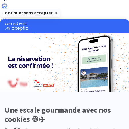
Luxe
Nature
Neige
Plongée
Premium