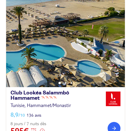
Club Lookéa Salammbô
Hammamet
Tunisie, Hammamet/Monastir
8,9
/10
136 avis
8 jours / 7 nuits dès
595€
TTC