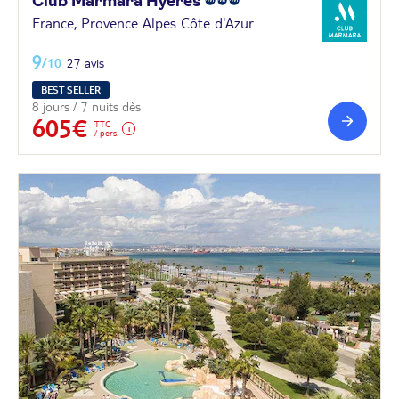
Club Marmara
Hyères
France, Provence Alpes Côte d'Azur
9
/10
27 avis
BEST SELLER
8 jours / 7 nuits dès
605€
TTC
/ pers.