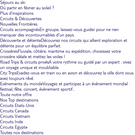
Séjours au ski
Où partir en février au soleil ?
Plus d'inspirations
Circuits & Découvertes
Nouvelles Frontières
Circuits accompagnés
En groupe, laissez-vous guider pour ne rien
manquer des incontournables d'un pays.
Découverte et détente
Découvrez nos circuits qui allient exploration et
détente pour un équilibre parfait.
Croisières
Fluviale, côtière, maritime ou expédition, choisissez votre
croisière idéale et mettez les voiles !
Road Trips & circuits privés
A votre rythme ou guidé par un expert : vivez
un voyage unique et inoubliable.
City Trips
Evadez-vous en train ou en avion et découvrez la ville dont vous
avez toujours rêvé.
Evènements du monde
Voyagez et participez à un évènement mondial :
festival, fête, concert, évènement sportif...
Toute notre offre
Nos Top destinations
Circuits Etats-Unis
Circuits Canada
Circuits Vietnam
Circuits Inde
Circuits Egypte
Toutes nos destinations