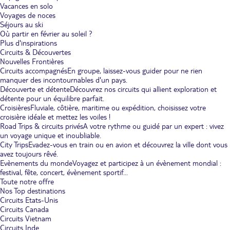
Vacances en solo
Voyages de noces
Séjours au ski
Où partir en février au soleil ?
Plus d'inspirations
Circuits & Découvertes
Nouvelles Frontières
Circuits accompagnés
En groupe, laissez-vous guider pour ne rien
manquer des incontournables d'un pays.
Découverte et détente
Découvrez nos circuits qui allient exploration et
détente pour un équilibre parfait.
Croisières
Fluviale, côtière, maritime ou expédition, choisissez votre
croisière idéale et mettez les voiles !
Road Trips & circuits privés
A votre rythme ou guidé par un expert : vivez
un voyage unique et inoubliable.
City Trips
Evadez-vous en train ou en avion et découvrez la ville dont vous
avez toujours rêvé.
Evènements du monde
Voyagez et participez à un évènement mondial :
festival, fête, concert, évènement sportif...
Toute notre offre
Nos Top destinations
Circuits Etats-Unis
Circuits Canada
Circuits Vietnam
Circuits Inde