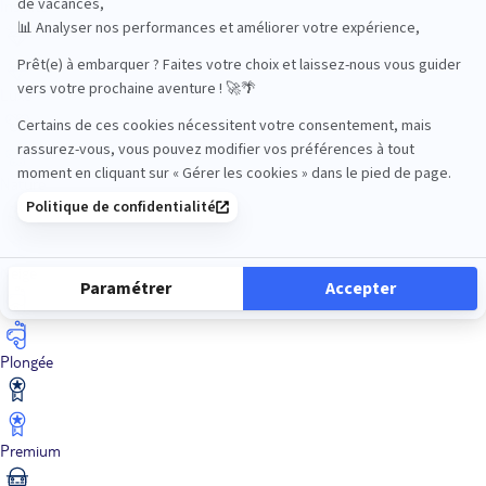
Insolite
Luxe
Nature
Neige
Plongée
Premium