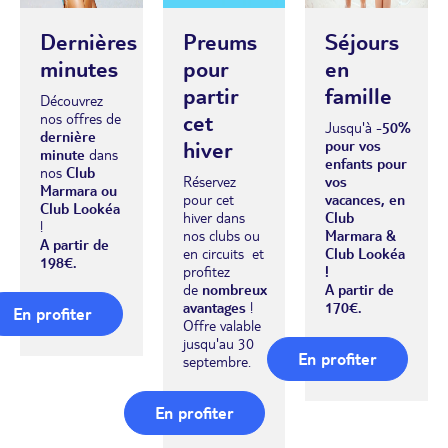
Dernières
Preums
Séjours
minutes
pour
en
partir
famille
Découvrez
cet
nos offres de
Jusqu'à
-50%
dernière
hiver
pour vos
minute
dans
enfants pour
nos
Club
Réservez
vos
Marmara ou
pour cet
vacances, en
Club Lookéa
hiver dans
Club
!
nos clubs ou
Marmara &
A partir de
en circuits
et
Club Lookéa
198€.
profitez
!
de
nombreux
A partir de
avantages
!
170€.
En profiter
Offre valable
jusqu'au 30
En profiter
septembre.
En profiter