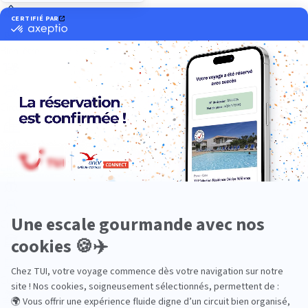
Bien-être
Circuits privés
City Trips
Croisières
Culture