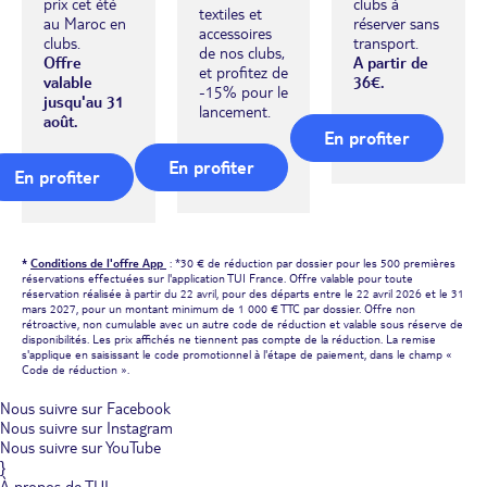
prix cet été
clubs à
textiles et
au Maroc en
réserver sans
accessoires
clubs.
transport.
de nos clubs,
Offre
A partir de
et profitez de
valable
36€.
-15% pour le
jusqu'au 31
lancement.
août.
En profiter
En profiter
En profiter
*
Conditions de l'offre App
: *30 € de réduction par dossier pour les 500 premières
réservations effectuées sur l'application TUI France. Offre valable pour toute
réservation réalisée à partir du 22 avril, pour des départs entre le 22 avril 2026 et le 31
mars 2027, pour un montant minimum de 1 000 € TTC par dossier. Offre non
rétroactive, non cumulable avec un autre code de réduction et valable sous réserve de
disponibilités. Les prix affichés ne tiennent pas compte de la réduction. La remise
s'applique en saisissant le code promotionnel à l'étape de paiement, dans le champ «
Code de réduction ».
Nous suivre sur Facebook
Nous suivre sur Instagram
Nous suivre sur YouTube
}
À propos de TUI