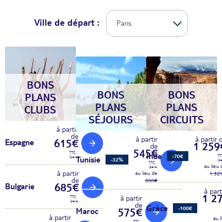
Ville de départ :
BONS
BONS
BONS
PLANS
PLANS
PLANS
CLUBS
SÉJOURS
CIRCUITS
à partir
de
à partir
à partir 
615€
Espagne
1 259
de
545€
TTC
Inde
-70€
TT
/pers.
Tunisie
-32%
/p
TTC
au lieu
/pers.
à partir
au lieu de
1 32
de
800€
685€
Bulgarie
à part
1 2
à partir
TTC
/pers.
de
Grèce
-100€
575€
Maroc
à partir
au 
TTC