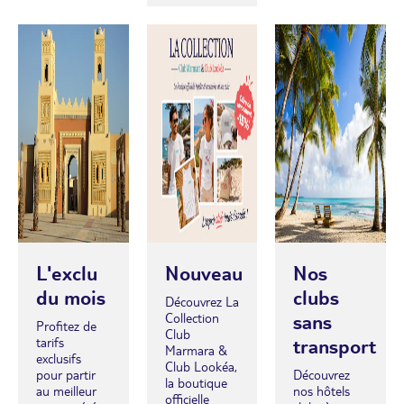
L'exclu
Nouveau
Nos
du mois
clubs
Découvrez La
sans
Collection
Profitez de
Club
transport
tarifs
Marmara &
exclusifs
Club Lookéa,
pour partir
Découvrez
la boutique
au meilleur
nos hôtels
officielle