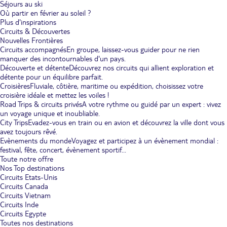
Séjours au ski
Où partir en février au soleil ?
Plus d'inspirations
Circuits & Découvertes
Nouvelles Frontières
Circuits accompagnés
En groupe, laissez-vous guider pour ne rien
manquer des incontournables d'un pays.
Découverte et détente
Découvrez nos circuits qui allient exploration et
détente pour un équilibre parfait.
Croisières
Fluviale, côtière, maritime ou expédition, choisissez votre
croisière idéale et mettez les voiles !
Road Trips & circuits privés
A votre rythme ou guidé par un expert : vivez
un voyage unique et inoubliable.
City Trips
Evadez-vous en train ou en avion et découvrez la ville dont vous
avez toujours rêvé.
Evènements du monde
Voyagez et participez à un évènement mondial :
festival, fête, concert, évènement sportif...
Toute notre offre
Nos Top destinations
Circuits Etats-Unis
Circuits Canada
Circuits Vietnam
Circuits Inde
Circuits Egypte
Toutes nos destinations