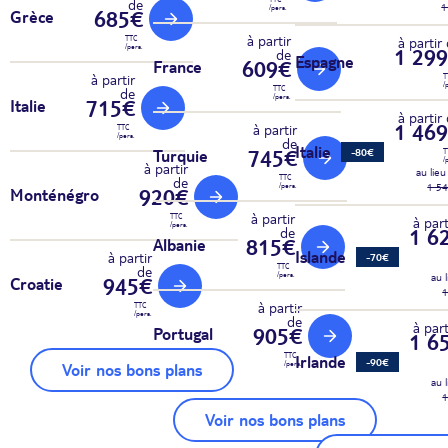
de
1
/pers.
685€
Grèce
à partir
TTC
à partir
/pers.
1 29
de
Espagne
609€
France
à partir
T
/
TTC
de
/pers.
715€
Italie
à partir
1 46
à partir
TTC
/pers.
de
Italie
745€
-80€
Turquie
T
/
à partir
au lieu
TTC
de
1 5
/pers.
920€
Monténégro
à partir
TTC
à part
/pers.
1 6
de
815€
Albanie
Islande
à partir
-70€
TTC
de
/pers.
au 
945€
Croatie
1
à partir
TTC
/pers.
de
à part
905€
Portugal
1 6
TTC
Irlande
-90€
/pers.
Voir nos bons plans
au 
1
Voir nos bons plans