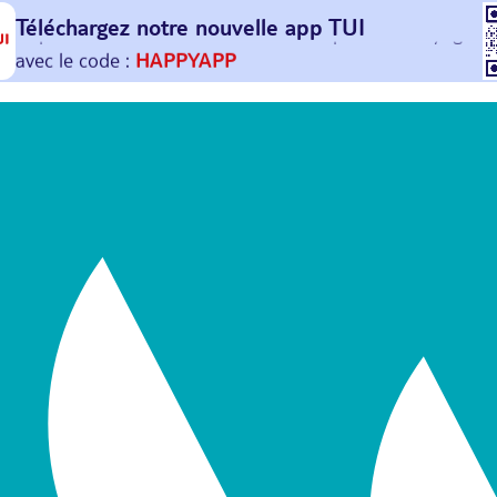
Téléchargez notre nouvelle
app TUI
Et profitez de
30€ offerts*
sur votre
prochain
voyage !
avec le code :
HAPPYAPP