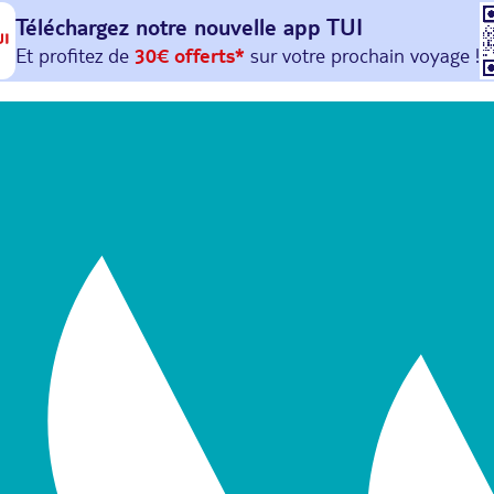
Téléchargez notre nouvelle
app TUI
Et profitez de
30€ offerts*
sur votre
prochain
voyage !
avec le code :
HAPPYAPP