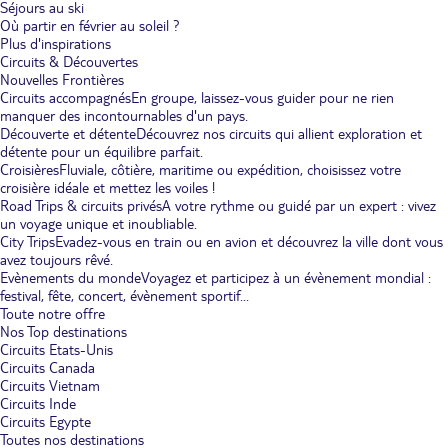
Séjours au ski
Où partir en février au soleil ?
Plus d'inspirations
Circuits & Découvertes
Nouvelles Frontières
Circuits accompagnés
En groupe, laissez-vous guider pour ne rien
manquer des incontournables d'un pays.
Découverte et détente
Découvrez nos circuits qui allient exploration et
détente pour un équilibre parfait.
Croisières
Fluviale, côtière, maritime ou expédition, choisissez votre
croisière idéale et mettez les voiles !
Road Trips & circuits privés
A votre rythme ou guidé par un expert : vivez
un voyage unique et inoubliable.
City Trips
Evadez-vous en train ou en avion et découvrez la ville dont vous
avez toujours rêvé.
Evènements du monde
Voyagez et participez à un évènement mondial :
festival, fête, concert, évènement sportif...
Toute notre offre
Nos Top destinations
Circuits Etats-Unis
Circuits Canada
Circuits Vietnam
Circuits Inde
Circuits Egypte
Toutes nos destinations