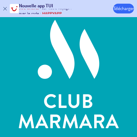
Hôtels & Clubs
Nouvelle
app TUI
Télécharger
30€ offerts*
sur votre
voyage !
avec le code :
HAPPYAPP