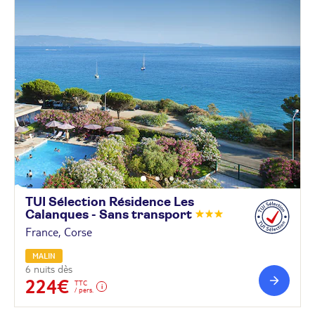
TUI Sélection Résidence Les
Calanques - Sans
transport
France, Corse
MALIN
6 nuits dès
224€
TTC
/ pers.