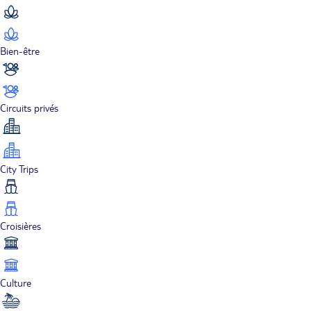
Bien-être
Circuits privés
City Trips
Croisières
Culture