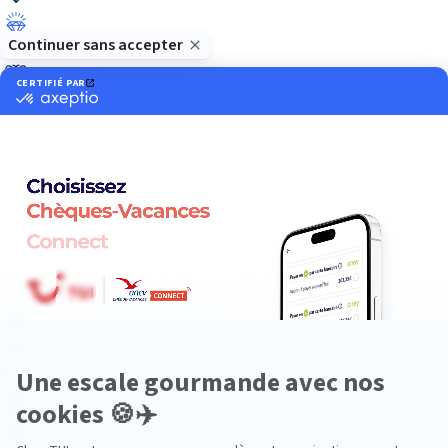
Luxe
Nature
Neige
Plongée
Premium