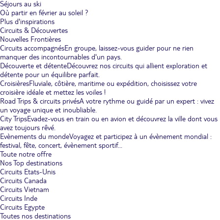
Séjours au ski
Où partir en février au soleil ?
Plus d'inspirations
Circuits & Découvertes
Nouvelles Frontières
Circuits accompagnés
En groupe, laissez-vous guider pour ne rien
manquer des incontournables d'un pays.
Découverte et détente
Découvrez nos circuits qui allient exploration et
détente pour un équilibre parfait.
Croisières
Fluviale, côtière, maritime ou expédition, choisissez votre
croisière idéale et mettez les voiles !
Road Trips & circuits privés
A votre rythme ou guidé par un expert : vivez
un voyage unique et inoubliable.
City Trips
Evadez-vous en train ou en avion et découvrez la ville dont vous
avez toujours rêvé.
Evènements du monde
Voyagez et participez à un évènement mondial :
festival, fête, concert, évènement sportif...
Toute notre offre
Nos Top destinations
Circuits Etats-Unis
Circuits Canada
Circuits Vietnam
Circuits Inde
Circuits Egypte
Toutes nos destinations