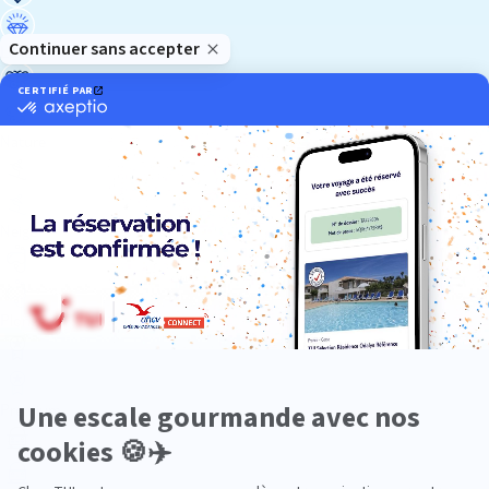
Luxe
Nature
Neige
Plongée
Premium