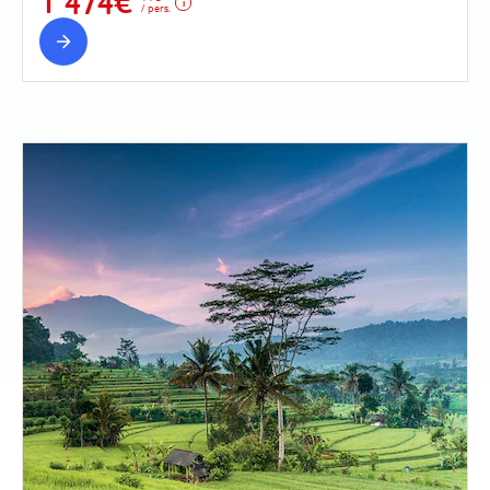
1 474€
/ pers.