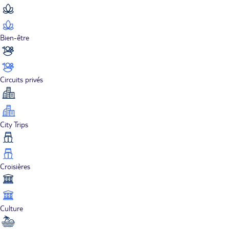
Bien-être
Circuits privés
City Trips
Croisières
Culture