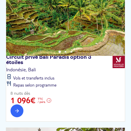
Circuit privé Bali Paradis option 3
étoiles
Indonésie, Bali
Vols et transferts inclus
Repas selon programme
8 nuits dès
1 096€
TTC
/ pers.