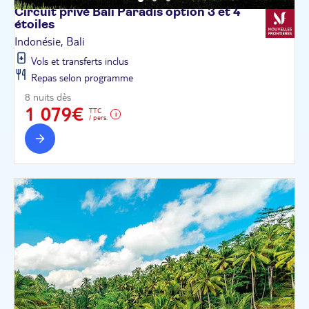
Circuit privé Bali Paradis option 3 et 4
étoiles
Indonésie, Bali
Vols et transferts inclus
Repas selon programme
8 nuits dès
1 079€
TTC
/ pers.