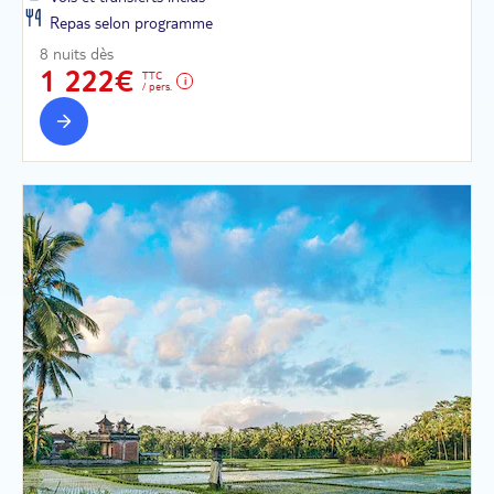
Repas selon programme
8 nuits dès
1 222€
TTC
/ pers.