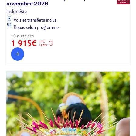
novembre
2026
Indonésie
Vols et transferts inclus
Repas selon programme
10 nuits dès
1 915€
TTC
/ pers.