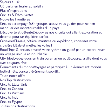
Séjours au ski
Où partir en février au soleil ?
Plus d'inspirations
Circuits & Découvertes
Nouvelles Frontières
Circuits accompagnés
En groupe, laissez-vous guider pour ne rien
manquer des incontournables d'un pays.
Découverte et détente
Découvrez nos circuits qui allient exploration et
détente pour un équilibre parfait.
Croisières
Fluviale, côtière, maritime ou expédition, choisissez votre
croisière idéale et mettez les voiles !
Road Trips & circuits privés
A votre rythme ou guidé par un expert : vivez
un voyage unique et inoubliable.
City Trips
Evadez-vous en train ou en avion et découvrez la ville dont vous
avez toujours rêvé.
Evènements du monde
Voyagez et participez à un évènement mondial :
festival, fête, concert, évènement sportif...
Toute notre offre
Nos Top destinations
Circuits Etats-Unis
Circuits Canada
Circuits Vietnam
Circuits Inde
Circuits Egypte
Toutes nos destinations