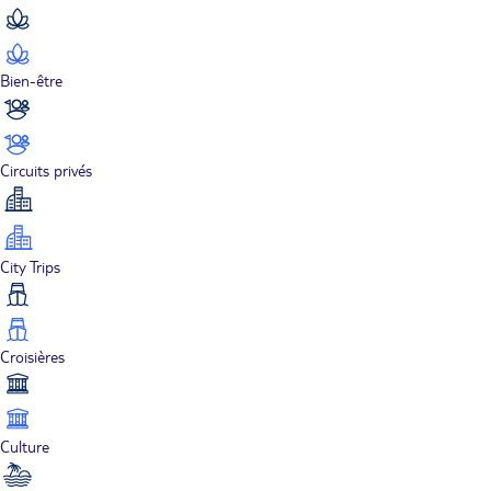
Bien-être
Circuits privés
City Trips
Croisières
Culture