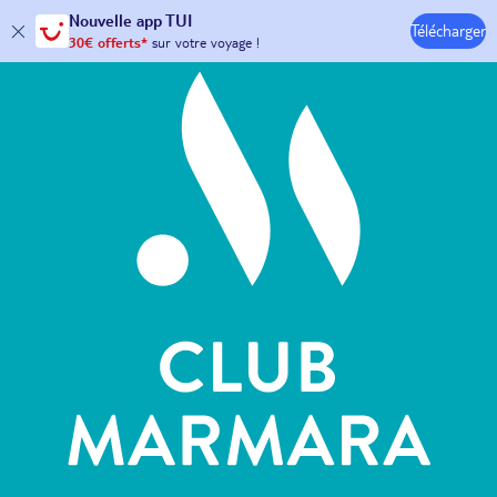
Hôtels & Clubs
Nouvelle
app TUI
Télécharger
30€ offerts*
sur votre
voyage !
avec le code :
HAPPYAPP