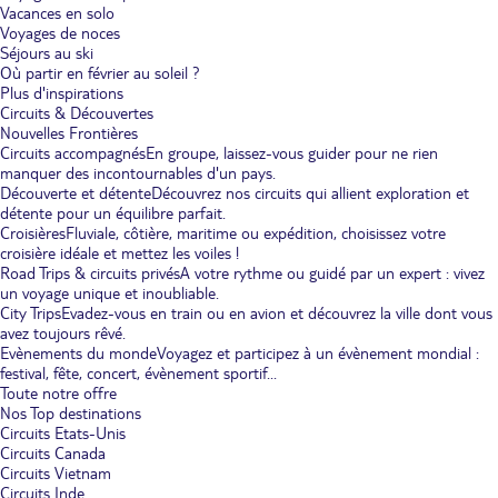
Vacances en solo
Voyages de noces
Séjours au ski
Où partir en février au soleil ?
Plus d'inspirations
Circuits & Découvertes
Nouvelles Frontières
Circuits accompagnés
En groupe, laissez-vous guider pour ne rien
manquer des incontournables d'un pays.
Découverte et détente
Découvrez nos circuits qui allient exploration et
détente pour un équilibre parfait.
Croisières
Fluviale, côtière, maritime ou expédition, choisissez votre
croisière idéale et mettez les voiles !
Road Trips & circuits privés
A votre rythme ou guidé par un expert : vivez
un voyage unique et inoubliable.
City Trips
Evadez-vous en train ou en avion et découvrez la ville dont vous
avez toujours rêvé.
Evènements du monde
Voyagez et participez à un évènement mondial :
festival, fête, concert, évènement sportif...
Toute notre offre
Nos Top destinations
Circuits Etats-Unis
Circuits Canada
Circuits Vietnam
Circuits Inde