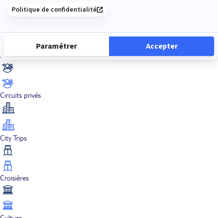
Aventure
Bien-être
Circuits privés
City Trips
Croisières
Culture