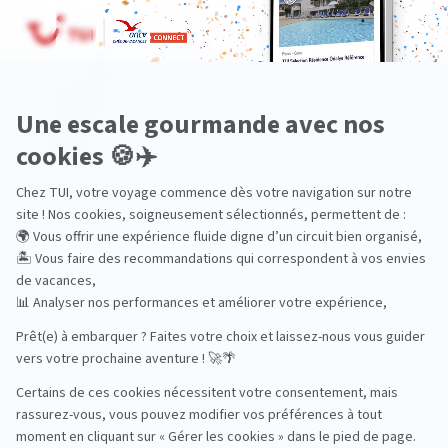
Océan Indien
Nos thématiques
Actif
Adult only