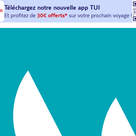
Téléchargez notre nouvelle
app TUI
Et profitez de
30€ offerts*
sur votre
prochain
voyage !
avec le code :
HAPPYAPP