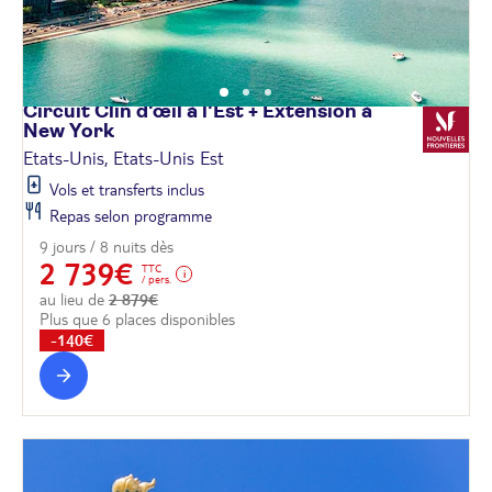
Circuit Clin d'œil à l'Est + Extension à
New
York
Etats-Unis, Etats-Unis Est
Vols et transferts inclus
Repas selon programme
9 jours / 8 nuits dès
2 739€
TTC
/ pers.
au lieu de
2 879€
Plus que 6 places disponibles
-140€