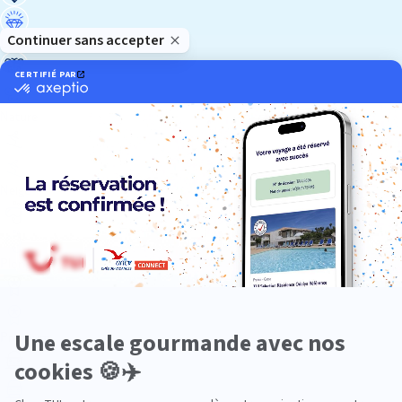
Luxe
Nature
Neige
Plongée
Premium