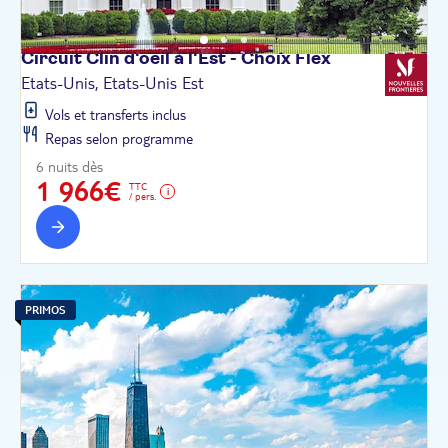
Circuit Clin d'oeil à l'Est - Choix
Flex
Etats-Unis, Etats-Unis Est
Vols et transferts inclus
Repas selon programme
6 nuits dès
1 966€
TTC
/ pers.
PRIMOS