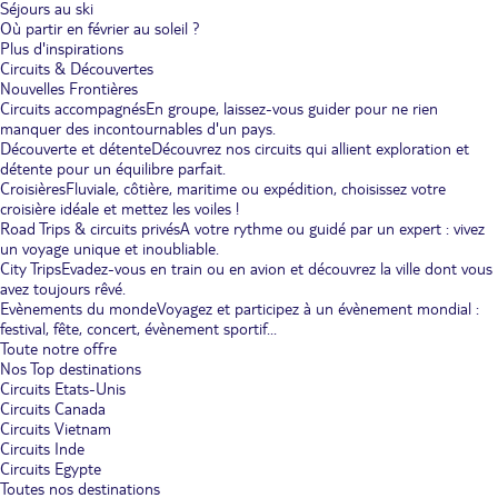
Séjours au ski
Où partir en février au soleil ?
Plus d'inspirations
Circuits & Découvertes
Nouvelles Frontières
Circuits accompagnés
En groupe, laissez-vous guider pour ne rien
manquer des incontournables d'un pays.
Découverte et détente
Découvrez nos circuits qui allient exploration et
détente pour un équilibre parfait.
Croisières
Fluviale, côtière, maritime ou expédition, choisissez votre
croisière idéale et mettez les voiles !
Road Trips & circuits privés
A votre rythme ou guidé par un expert : vivez
un voyage unique et inoubliable.
City Trips
Evadez-vous en train ou en avion et découvrez la ville dont vous
avez toujours rêvé.
Evènements du monde
Voyagez et participez à un évènement mondial :
festival, fête, concert, évènement sportif...
Toute notre offre
Nos Top destinations
Circuits Etats-Unis
Circuits Canada
Circuits Vietnam
Circuits Inde
Circuits Egypte
Toutes nos destinations