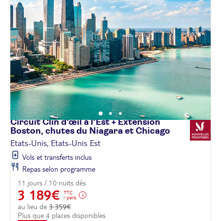
Circuit Clin d'œil à l'Est + Extension
Boston, chutes du Niagara et
Chicago
Etats-Unis, Etats-Unis Est
Vols et transferts inclus
Repas selon programme
11 jours / 10 nuits dès
3 189€
TTC
/ pers.
au lieu de
3 359€
Plus que 4 places disponibles