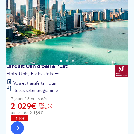
Circuit Clin d'oeil à
l'Est
Etats-Unis, Etats-Unis Est
Vols et transferts inclus
Repas selon programme
7 jours / 6 nuits dès
2 029€
TTC
/ pers.
au lieu de
2 139€
-110€