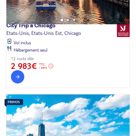
City Trip à
Chicago
Etats-Unis, Etats-Unis Est, Chicago
Vol inclus
Hébergement seul
12 nuits dès
2 983€
TTC
/ pers.
PRIMOS