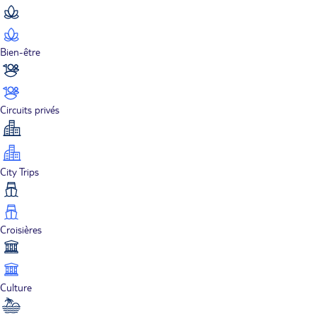
Bien-être
Circuits privés
City Trips
Croisières
Culture