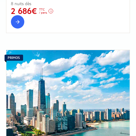
8 nuits dès
2 686€
TTC
/ pers.
PRIMOS