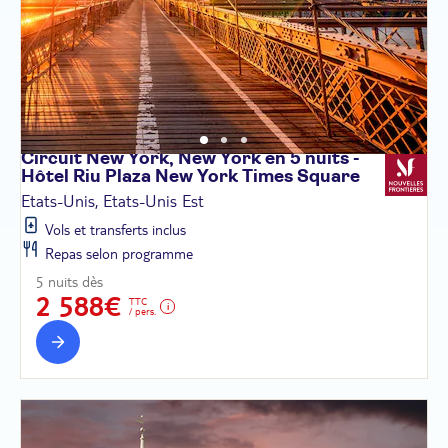
Circuit New York, New York en 5 nuits -
Hôtel Riu Plaza New York Times
Square
Etats-Unis, Etats-Unis Est
Vols et transferts inclus
Repas selon programme
5 nuits dès
2 588€
TTC
/ pers.