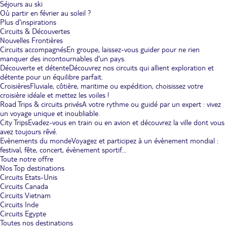
Séjours au ski
Où partir en février au soleil ?
Plus d'inspirations
Circuits & Découvertes
Nouvelles Frontières
Circuits accompagnés
En groupe, laissez-vous guider pour ne rien
manquer des incontournables d'un pays.
Découverte et détente
Découvrez nos circuits qui allient exploration et
détente pour un équilibre parfait.
Croisières
Fluviale, côtière, maritime ou expédition, choisissez votre
croisière idéale et mettez les voiles !
Road Trips & circuits privés
A votre rythme ou guidé par un expert : vivez
un voyage unique et inoubliable.
City Trips
Evadez-vous en train ou en avion et découvrez la ville dont vous
avez toujours rêvé.
Evènements du monde
Voyagez et participez à un évènement mondial :
festival, fête, concert, évènement sportif...
Toute notre offre
Nos Top destinations
Circuits Etats-Unis
Circuits Canada
Circuits Vietnam
Circuits Inde
Circuits Egypte
Toutes nos destinations