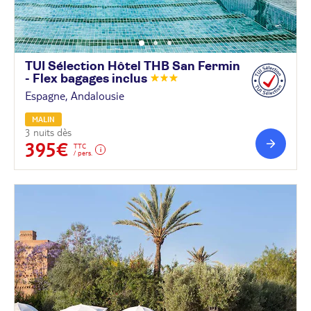
TUI Sélection Hôtel THB San Fermin
- Flex bagages
inclus
Espagne, Andalousie
MALIN
3 nuits dès
395€
TTC
/ pers.