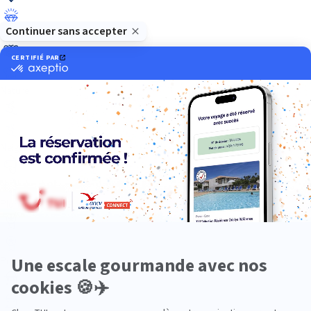
Luxe
Nature
Neige
Plongée
Premium