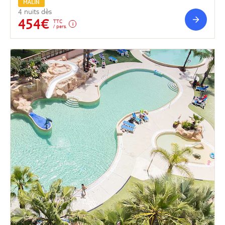
MALIN
4 nuits dès
454€
TTC
/ pers.