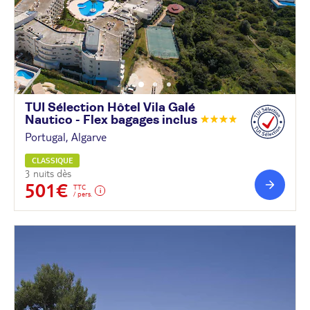
TUI Sélection Hôtel Vila Galé
Nautico - Flex bagages
inclus
Portugal, Algarve
CLASSIQUE
3 nuits dès
501€
TTC
/ pers.