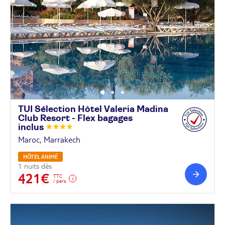
TUI Sélection Hôtel Valeria Madina
Club Resort - Flex bagages
inclus
Maroc, Marrakech
HÔTEL ANIMÉ
1 nuits dès
421€
TTC
/ pers.