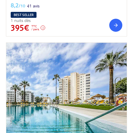
8,2
/10
41 avis
BEST SELLER
1 nuits dès
395€
TTC
/ pers.