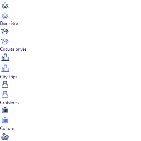
Bien-être
Circuits privés
City Trips
Croisières
Culture