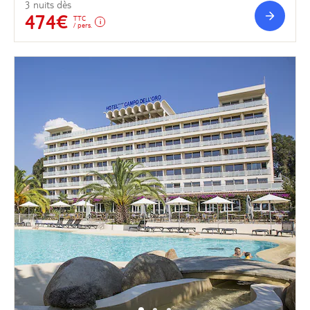
3 nuits dès
474€
TTC
/ pers.