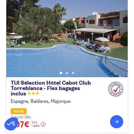
TUI Sélection Hôtel Cabot Club
Torreblanca - Flex bagages
inclus
Espagne, Baléares, Majorque
MALIN
3 nuits dès
507€
TTC
/ pers.