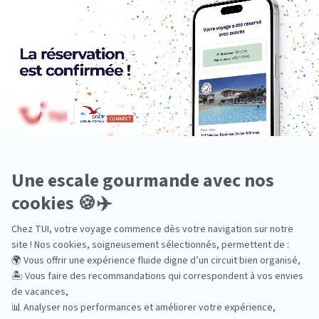
Océan Indien
Nos thématiques
Actif
Adult only