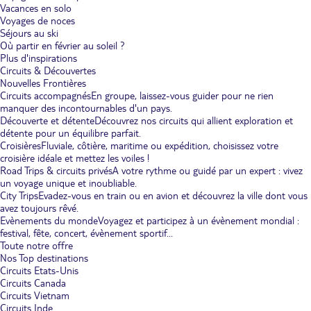
Vacances en solo
Voyages de noces
Séjours au ski
Où partir en février au soleil ?
Plus d'inspirations
Circuits & Découvertes
Nouvelles Frontières
Circuits accompagnés
En groupe, laissez-vous guider pour ne rien
manquer des incontournables d'un pays.
Découverte et détente
Découvrez nos circuits qui allient exploration et
détente pour un équilibre parfait.
Croisières
Fluviale, côtière, maritime ou expédition, choisissez votre
croisière idéale et mettez les voiles !
Road Trips & circuits privés
A votre rythme ou guidé par un expert : vivez
un voyage unique et inoubliable.
City Trips
Evadez-vous en train ou en avion et découvrez la ville dont vous
avez toujours rêvé.
Evènements du monde
Voyagez et participez à un évènement mondial :
festival, fête, concert, évènement sportif...
Toute notre offre
Nos Top destinations
Circuits Etats-Unis
Circuits Canada
Circuits Vietnam
Circuits Inde