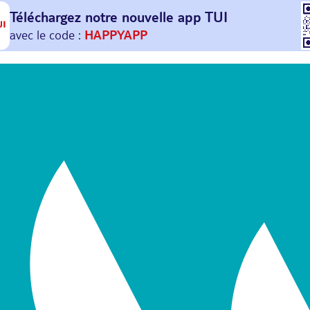
Téléchargez notre nouvelle
app TUI
Et profitez de
30€ offerts*
sur votre
prochain
voyage !
avec le code :
HAPPYAPP