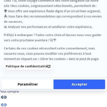
Road Trips
Safari
Sénior
Tennis
Tout compris