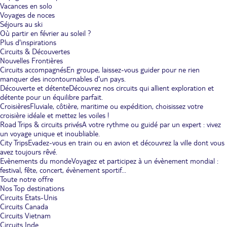
Vacances en solo
Voyages de noces
Séjours au ski
Où partir en février au soleil ?
Plus d'inspirations
Circuits & Découvertes
Nouvelles Frontières
Circuits accompagnés
En groupe, laissez-vous guider pour ne rien
manquer des incontournables d'un pays.
Découverte et détente
Découvrez nos circuits qui allient exploration et
détente pour un équilibre parfait.
Croisières
Fluviale, côtière, maritime ou expédition, choisissez votre
croisière idéale et mettez les voiles !
Road Trips & circuits privés
A votre rythme ou guidé par un expert : vivez
un voyage unique et inoubliable.
City Trips
Evadez-vous en train ou en avion et découvrez la ville dont vous
avez toujours rêvé.
Evènements du monde
Voyagez et participez à un évènement mondial :
festival, fête, concert, évènement sportif...
Toute notre offre
Nos Top destinations
Circuits Etats-Unis
Circuits Canada
Circuits Vietnam
Circuits Inde