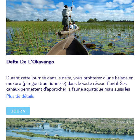
Delta De L'Okavango
Durant cette journée dans le delta, vous profiterez d'une balade en
mokoro (pirogue traditionnelle) dans le vaste réseau fluvial. Ses
canaux permettent d'approcher la faune aquatique mais aussi les
mammifères de la réserve de Moremi située à proximité.
Plus de détails
Déjeuner et dîner à l'hôtel.
Nuit au bord du delta.
JOUR 9