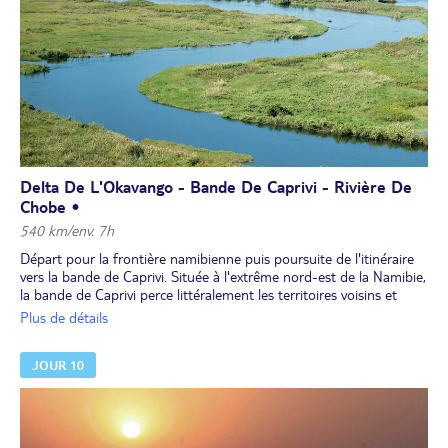
Delta De L'Okavango - Bande De Caprivi - Rivière De
Chobe •
540 km/env. 7h
Départ pour la frontière namibienne puis poursuite de l'itinéraire
vers la bande de Caprivi. Située à l'extrême nord-est de la Namibie,
la bande de Caprivi perce littéralement les territoires voisins et
forme une route directe vers le fleuve Zambèze, en Zambie. Retour
Plus de détails
au Botswana et traversée du parc national de Chobe pour passer
la nuit sur les rives de la rivière Chobe.
JOUR 10
Déjeuner libre.
Dîner et nuit à l'hôtel.
Attention dernière minute : à partir du 1er avril 2025 l'obtention
d'un visa est obligatoire pour entrer sur le territoire namibien. Ce