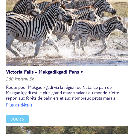
Nuit à l'hôtel.
Victoria Falls - Makgadikgadi Pans •
380 km/env. 5h
Route pour Makgadikgadi via la région de Nata. Le pan de
Makgadikgadi est le plus grand marais salant du monde. Cette
région aux forêts de palmiers et aux nombreux petits marais
salants compte parmi les endroits les plus impressionnants mais
Plus de détails
aussi les plus isolés du Botswana. Le Parc National de
Makgadikgadi Pans est le théâtre de la deuxième plus grande
JOUR 5
migration de zèbres qui recouvre, entre décembre et avril, une
partie du pan salé.
Déjeuner libre.