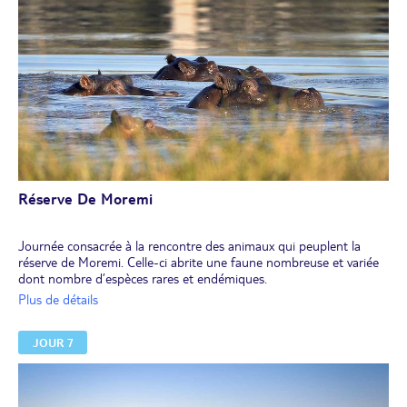
Déjeuner libre.
Installation à l'hôtel. Safari en véhicule 4 x 4 dans la réserve.
Dîner et nuit au lodge.
Réserve De Moremi
Journée consacrée à la rencontre des animaux qui peuplent la
réserve de Moremi. Celle-ci abrite une faune nombreuse et variée
dont nombre d’espèces rares et endémiques.
Déjeuner.
Plus de détails
En fin d'après-midi, safari jusqu'au soleil couchant.
Dîner et nuit au lodge.
JOUR 7