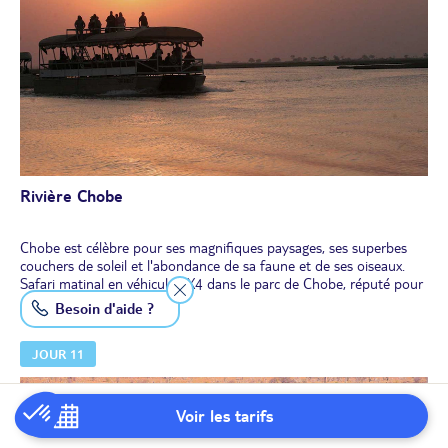
visa s'obtient en ligne quelques jours avant le départ (voir
formalités Pays Namibie)
Rivière Chobe
Chobe est célèbre pour ses magnifiques paysages, ses superbes
couchers de soleil et l'abondance de sa faune et de ses oiseaux.
Safari matinal en véhicule 4X4 dans le parc de Chobe, réputé pour
être celui qui abrite la plus grande population d’éléphants au
Plus de détails
Besoin d'aide ?
monde.
Déjeuner libre.
JOUR 11
En fin d'après-midi, croisière en bateau sur la rivière pour observer
le soleil couchant dans un décor de rêve.
Dîner et nuit au lodge.
Voir les tarifs