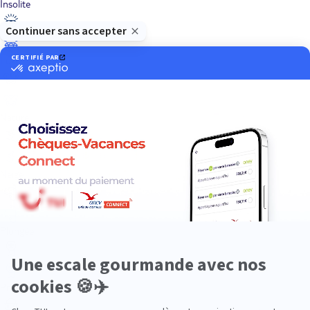
Insolite
Luxe
Nature
Neige
Plongée
Premium