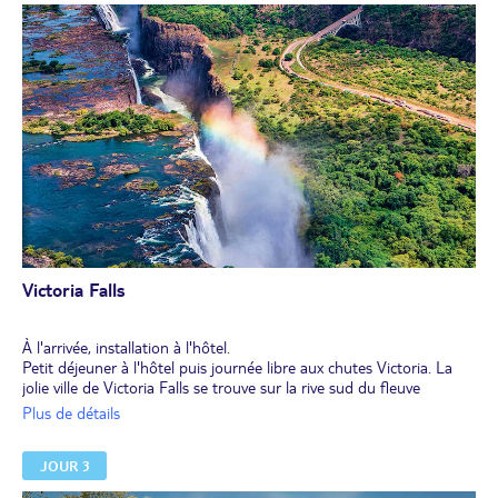
Victoria Falls
À l'arrivée, installation à l'hôtel.
Petit déjeuner à l'hôtel puis journée libre aux chutes Victoria. La
jolie ville de Victoria Falls se trouve sur la rive sud du fleuve
Zambèze, sur le côté est des chutes Victoria. Touristique, elle est
Plus de détails
facile à explorer à pied et offre une très large palette d’activités (en
option) : rafting, saut à l’élastique ou croisières au coucher du
JOUR 3
soleil.
Déjeuner et dîner libres.