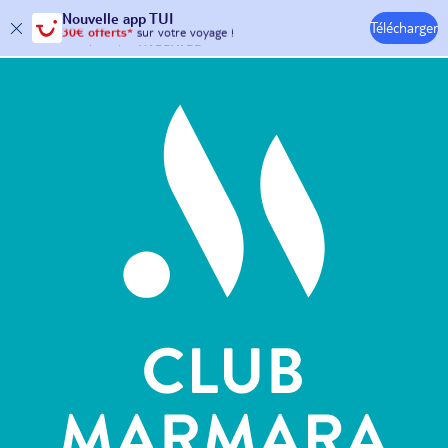
Nouvelle
app TUI
Télécharger
30€ offerts*
sur votre
voyage !
Hôtels & Clubs
avec le code :
HAPPYAPP