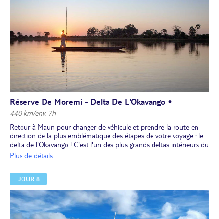
Réserve De Moremi - Delta De L'Okavango •
440 km/env. 7h
Retour à Maun pour changer de véhicule et prendre la route en
direction de la plus emblématique des étapes de votre voyage : le
delta de l'Okavango ! C'est l'un des plus grands deltas intérieurs du
monde, situé au centre de l’un des plus grands déserts, le Kalahari.
Plus de détails
Cette oasis au milieu du désert représente un écosystème très
riche mais aussi très fragile, source de vie pour une incroyable
JOUR 8
variété d’espèces.
Déjeuner libre.
En fin d'après-midi, première sortie en bateau pour admirer le
coucher du soleil.
Dîner et nuit au bord du delta à l'hôtel.