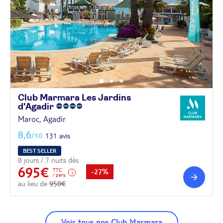
Club Marmara Les Jardins
d'Agadir
Maroc, Agadir
8,6
/10
131 avis
BEST SELLER
8 jours / 7 nuits dès
695€
TTC
-27%
/ pers.
au lieu de
950€
Voir tous nos Club Marmara