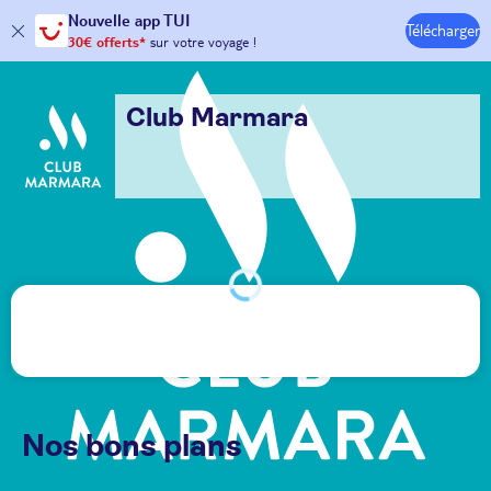
Hôtels & Clubs
Nouvelle
app TUI
30€ offerts*
sur votre
voyage !
Télécharger
avec le code :
HAPPYAPP
Club Marmara
Nos bons plans