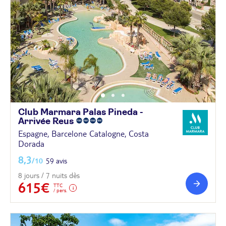
Club Marmara Palas Pineda -
Arrivée
Reus
Espagne, Barcelone Catalogne, Costa
Dorada
8,3
/10
59 avis
8 jours / 7 nuits dès
615€
TTC
/ pers.