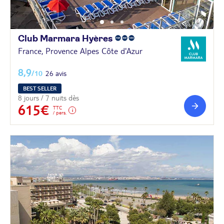
Club Marmara
Hyères
France, Provence Alpes Côte d'Azur
8,9
/10
26 avis
BEST SELLER
8 jours / 7 nuits dès
615€
TTC
/ pers.