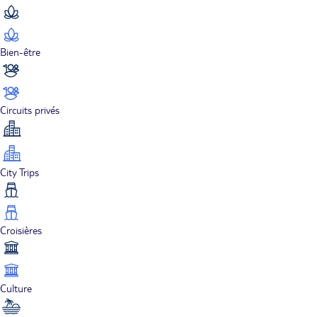
Bien-être
Circuits privés
City Trips
Croisières
Culture