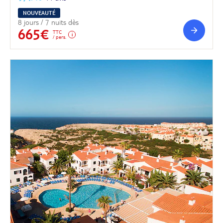
NOUVEAUTÉ
8 jours / 7 nuits dès
665€
TTC
/ pers.