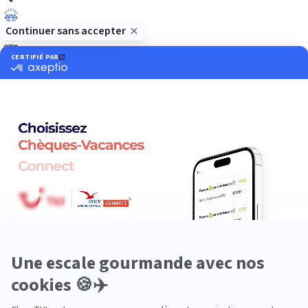
Luxe
Nature
Neige
Plongée
Premium