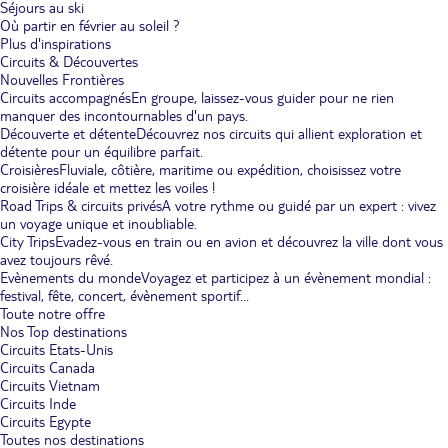
Séjours au ski
Où partir en février au soleil ?
Plus d'inspirations
Circuits & Découvertes
Nouvelles Frontières
Circuits accompagnés
En groupe, laissez-vous guider pour ne rien
manquer des incontournables d'un pays.
Découverte et détente
Découvrez nos circuits qui allient exploration et
détente pour un équilibre parfait.
Croisières
Fluviale, côtière, maritime ou expédition, choisissez votre
croisière idéale et mettez les voiles !
Road Trips & circuits privés
A votre rythme ou guidé par un expert : vivez
un voyage unique et inoubliable.
City Trips
Evadez-vous en train ou en avion et découvrez la ville dont vous
avez toujours rêvé.
Evènements du monde
Voyagez et participez à un évènement mondial :
festival, fête, concert, évènement sportif...
Toute notre offre
Nos Top destinations
Circuits Etats-Unis
Circuits Canada
Circuits Vietnam
Circuits Inde
Circuits Egypte
Toutes nos destinations