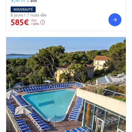
/10
7 avis
NOUVEAUTÉ
8 jours / 7 nuits dès
585€
TTC
/ pers.