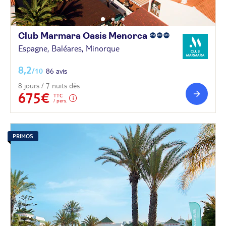
Club Marmara Oasis
Menorca
Espagne, Baléares, Minorque
8,2
/10
86 avis
8 jours / 7 nuits dès
675€
TTC
/ pers.
PRIMOS