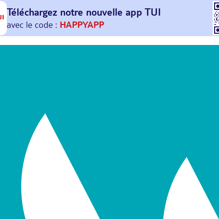
Téléchargez notre nouvelle
app TUI
Et profitez de
30€ offerts*
sur votre
prochain
voyage !
avec le code :
HAPPYAPP