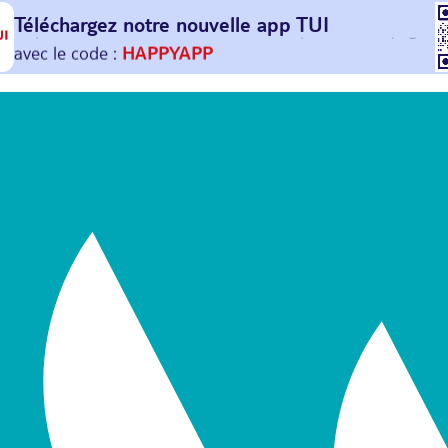
Téléchargez notre nouvelle
app TUI
Et profitez de
30€ offerts*
sur votre
prochain
voyage !
avec le code :
HAPPYAPP