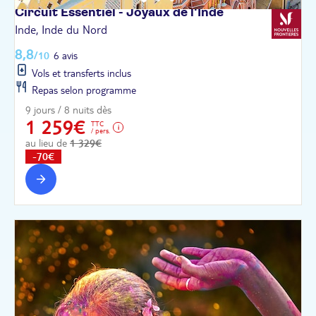
Circuit Essentiel - Joyaux de
l'Inde
Inde, Inde du Nord
8,8
/10
6 avis
Vols et transferts inclus
Repas selon programme
9 jours / 8 nuits dès
1 259€
TTC
/ pers.
au lieu de
1 329€
-70€