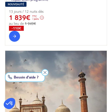
NOUVEAUTÉ
13 jours / 12 nuits dès
1 839€
TTC
/ pers.
au lieu de
1 949€
-110€
Besoin d'aide ?