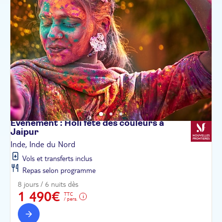
Evènement : Holi fête des couleurs à
Jaipur
Inde, Inde du Nord
Vols et transferts inclus
Repas selon programme
8 jours / 6 nuits dès
1 490€
TTC
/ pers.