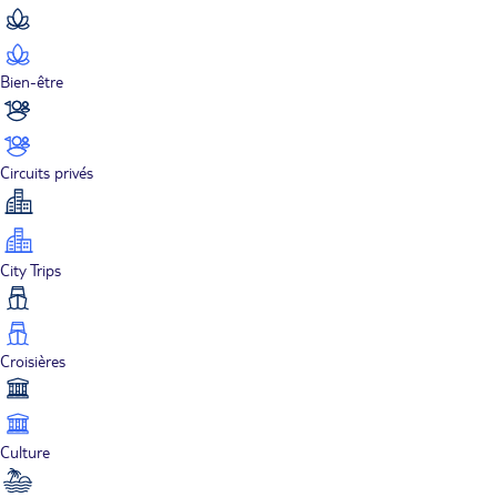
Bien-être
Circuits privés
City Trips
Croisières
Culture