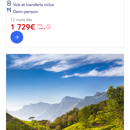
Vols et transferts inclus
Demi-pension
12 nuits dès
1 729€
TTC
/ pers.