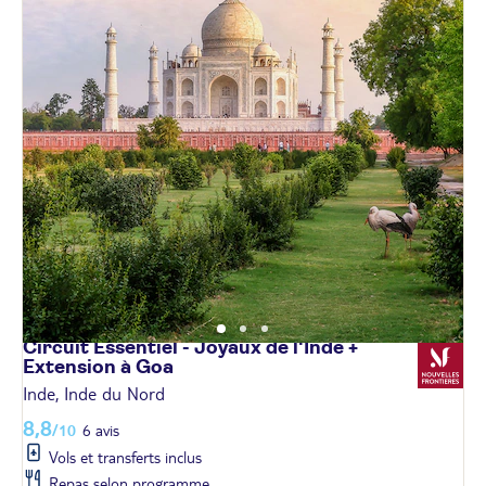
Circuit Essentiel - Joyaux de l'Inde +
Extension à
Goa
Inde, Inde du Nord
8,8
/10
6 avis
Vols et transferts inclus
Repas selon programme