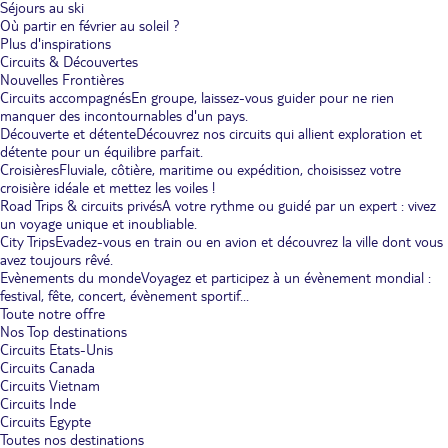
Séjours au ski
Où partir en février au soleil ?
Plus d'inspirations
Circuits & Découvertes
Nouvelles Frontières
Circuits accompagnés
En groupe, laissez-vous guider pour ne rien
manquer des incontournables d'un pays.
Découverte et détente
Découvrez nos circuits qui allient exploration et
détente pour un équilibre parfait.
Croisières
Fluviale, côtière, maritime ou expédition, choisissez votre
croisière idéale et mettez les voiles !
Road Trips & circuits privés
A votre rythme ou guidé par un expert : vivez
un voyage unique et inoubliable.
City Trips
Evadez-vous en train ou en avion et découvrez la ville dont vous
avez toujours rêvé.
Evènements du monde
Voyagez et participez à un évènement mondial :
festival, fête, concert, évènement sportif...
Toute notre offre
Nos Top destinations
Circuits Etats-Unis
Circuits Canada
Circuits Vietnam
Circuits Inde
Circuits Egypte
Toutes nos destinations