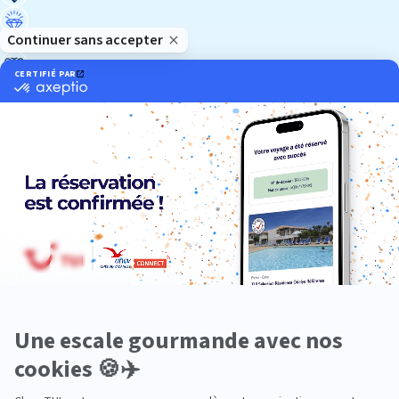
Luxe
Nature
Neige
Plongée
Premium