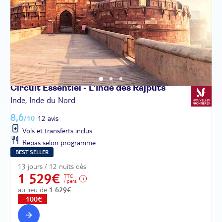
Circuit Essentiel - L'Inde des
Rajputs
Inde, Inde du Nord
8,6
/10
12 avis
Vols et transferts inclus
Repas selon programme
BEST SELLER
13 jours / 12 nuits dès
1 529€
TTC
/ pers.
au lieu de
1 629€
-100€