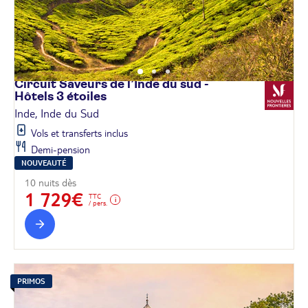
Circuit Saveurs de l’Inde du sud -
Hôtels 3
étoiles
Inde, Inde du Sud
Vols et transferts inclus
Demi-pension
NOUVEAUTÉ
10 nuits dès
1 729€
TTC
/ pers.
PRIMOS