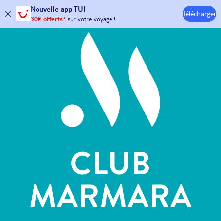
Hôtels & Clubs
Nouvelle
app TUI
Télécharger
30€ offerts*
sur votre
voyage !
avec le code :
HAPPYAPP