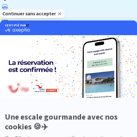
Luxe
Nature
Neige
Plongée
Premium