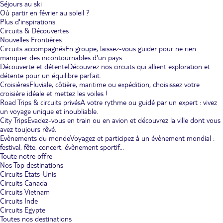
Séjours au ski
Où partir en février au soleil ?
Plus d'inspirations
Circuits & Découvertes
Nouvelles Frontières
Circuits accompagnés
En groupe, laissez-vous guider pour ne rien
manquer des incontournables d'un pays.
Découverte et détente
Découvrez nos circuits qui allient exploration et
détente pour un équilibre parfait.
Croisières
Fluviale, côtière, maritime ou expédition, choisissez votre
croisière idéale et mettez les voiles !
Road Trips & circuits privés
A votre rythme ou guidé par un expert : vivez
un voyage unique et inoubliable.
City Trips
Evadez-vous en train ou en avion et découvrez la ville dont vous
avez toujours rêvé.
Evènements du monde
Voyagez et participez à un évènement mondial :
festival, fête, concert, évènement sportif...
Toute notre offre
Nos Top destinations
Circuits Etats-Unis
Circuits Canada
Circuits Vietnam
Circuits Inde
Circuits Egypte
Toutes nos destinations