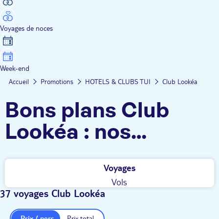
Voyages de noces
Week-end
Accueil
Promotions
HOTELS & CLUBS TUI
Club Lookéa
Bons plans Club
Lookéa : nos
destinations à prix
Voyages
réduits pour vos
Vols
séjours tout
37 voyages Club Lookéa
compris
Prix / pers.
Prix total