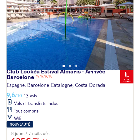
Club Lookéa Estival Almaris - Arrivée
Barcelone
Espagne, Barcelone Catalogne, Costa Dorada
9,6
/10
13 avis
Vols et transferts inclus
Tout compris
Wifi
NOUVEAUTÉ
8 jours / 7 nuits dès
TTC