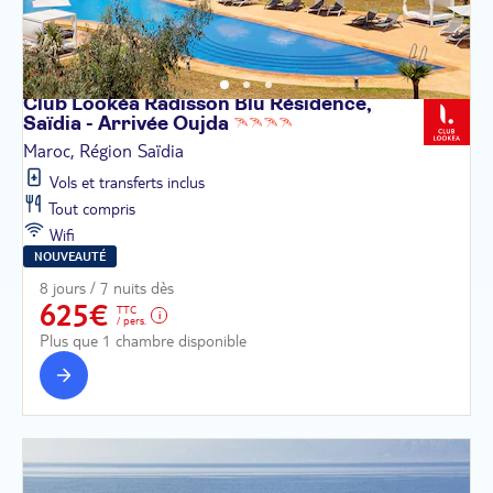
Club Lookéa Radisson Blu Résidence,
Saïdia - Arrivée
Oujda
Maroc, Région Saïdia
Vols et transferts inclus
Tout compris
Wifi
NOUVEAUTÉ
8 jours / 7 nuits dès
625€
TTC
/ pers.
Plus que 1 chambre disponible