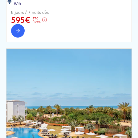
Wifi
8 jours / 7 nuits dès
595€
TTC
/ pers.