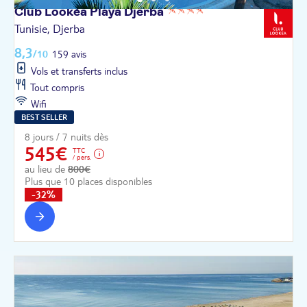
Club Lookéa Playa
Djerba
Tunisie, Djerba
8,3
/10
159 avis
Vols et transferts inclus
Tout compris
Wifi
BEST SELLER
8 jours / 7 nuits dès
545€
TTC
/ pers.
au lieu de
800€
Plus que 10 places disponibles
-32%