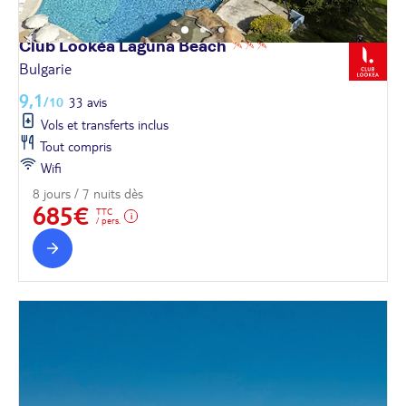
Club Lookéa Laguna
Beach
Bulgarie
9,1
/10
33 avis
Vols et transferts inclus
Tout compris
Wifi
8 jours / 7 nuits dès
685€
TTC
/ pers.