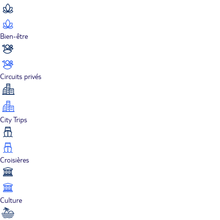
Bien-être
Circuits privés
City Trips
Croisières
Culture