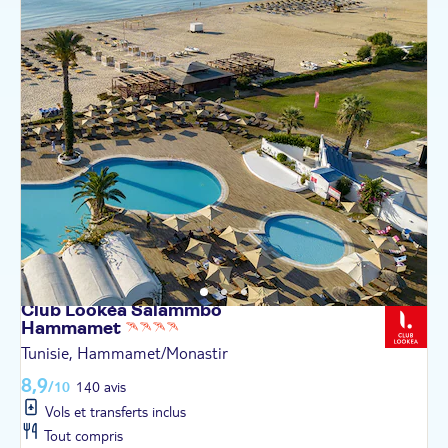
Club Lookéa Salammbô
Hammamet
Tunisie, Hammamet/Monastir
8,9
/10
140 avis
Vols et transferts inclus
Tout compris