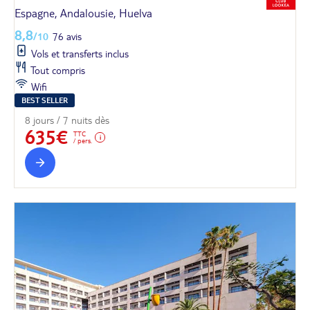
Espagne, Andalousie, Huelva
8,8
/10
76 avis
Vols et transferts inclus
Tout compris
Wifi
BEST SELLER
8 jours / 7 nuits dès
635€
TTC
/ pers.