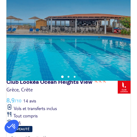
Club Lookéa Ocean Heights
View
Grèce, Crète
8,9
/10
14 avis
Vols et transferts inclus
Tout compris
Wifi
NOUVEAUTÉ