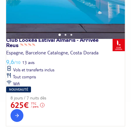
Club Lookéa Estival Almaris - Arrivée
Reus
Espagne, Barcelone Catalogne, Costa Dorada
9,6
/10
13 avis
Vols et transferts inclus
Tout compris
Wifi
NOUVEAUTÉ
8 jours / 7 nuits dès
625€
TTC
/ pers.