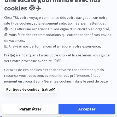
Dans les îles
Découverte
En couple
En famille
En solo