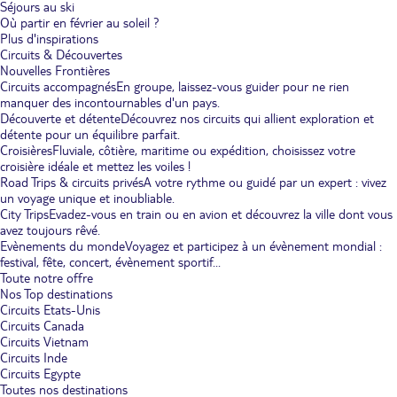
Séjours au ski
Où partir en février au soleil ?
Plus d'inspirations
Circuits & Découvertes
Nouvelles Frontières
Circuits accompagnés
En groupe, laissez-vous guider pour ne rien
manquer des incontournables d'un pays.
Découverte et détente
Découvrez nos circuits qui allient exploration et
détente pour un équilibre parfait.
Croisières
Fluviale, côtière, maritime ou expédition, choisissez votre
croisière idéale et mettez les voiles !
Road Trips & circuits privés
A votre rythme ou guidé par un expert : vivez
un voyage unique et inoubliable.
City Trips
Evadez-vous en train ou en avion et découvrez la ville dont vous
avez toujours rêvé.
Evènements du monde
Voyagez et participez à un évènement mondial :
festival, fête, concert, évènement sportif...
Toute notre offre
Nos Top destinations
Circuits Etats-Unis
Circuits Canada
Circuits Vietnam
Circuits Inde
Circuits Egypte
Toutes nos destinations