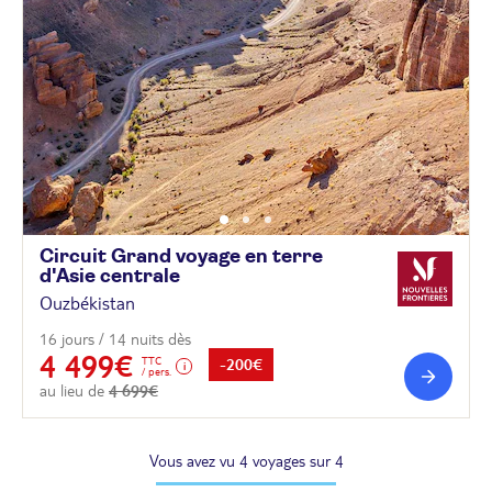
Circuit Grand voyage en terre
d'Asie
centrale
Ouzbékistan
16 jours / 14 nuits dès
4 499€
TTC
-200€
/ pers.
au lieu de
4 699€
Vous avez vu 4 voyages sur 4