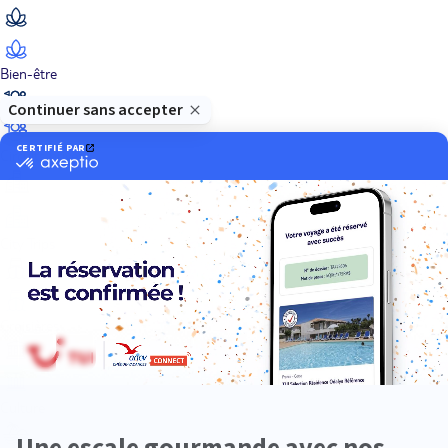
Bien-être
Circuits privés
City Trips
Croisières
Culture