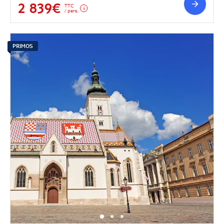
2 839€
TTC
/ pers.
PRIMOS