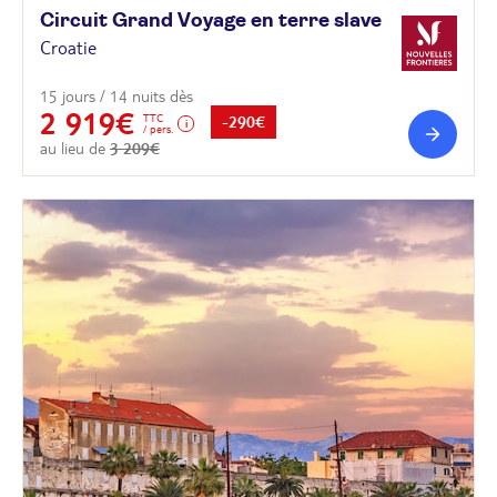
Circuit Grand Voyage en terre
slave
Croatie
15 jours / 14 nuits dès
2 919€
TTC
-290€
/ pers.
au lieu de
3 209€