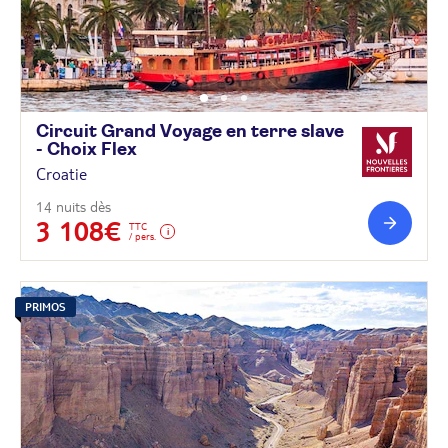
Circuit Grand Voyage en terre slave
- Choix
Flex
Croatie
14 nuits dès
3 108€
TTC
/ pers.
PRIMOS