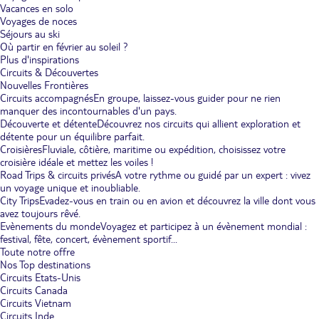
Vacances en solo
Voyages de noces
Séjours au ski
Où partir en février au soleil ?
Plus d'inspirations
Circuits & Découvertes
Nouvelles Frontières
Circuits accompagnés
En groupe, laissez-vous guider pour ne rien
manquer des incontournables d'un pays.
Découverte et détente
Découvrez nos circuits qui allient exploration et
détente pour un équilibre parfait.
Croisières
Fluviale, côtière, maritime ou expédition, choisissez votre
croisière idéale et mettez les voiles !
Road Trips & circuits privés
A votre rythme ou guidé par un expert : vivez
un voyage unique et inoubliable.
City Trips
Evadez-vous en train ou en avion et découvrez la ville dont vous
avez toujours rêvé.
Evènements du monde
Voyagez et participez à un évènement mondial :
festival, fête, concert, évènement sportif...
Toute notre offre
Nos Top destinations
Circuits Etats-Unis
Circuits Canada
Circuits Vietnam
Circuits Inde