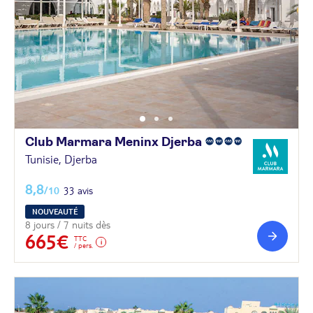
Club Marmara Meninx
Djerba
Tunisie, Djerba
8,8
/10
33 avis
NOUVEAUTÉ
8 jours / 7 nuits dès
665€
TTC
/ pers.