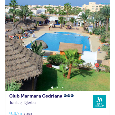
Club Marmara
Cedriana
Tunisie, Djerba
9,4
/10
7 avis