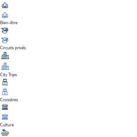
Bien-être
Circuits privés
City Trips
Croisières
Culture