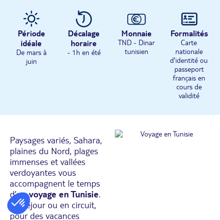
Période
Décalage
Monnaie
Formalités
idéale
horaire
TND - Dinar
Carte
tunisien
nationale
De mars à
- 1h en été
d'identité ou
juin
passeport
français en
cours de
validité
Paysages variés, Sahara,
plaines du Nord, plages
immenses et vallées
verdoyantes vous
accompagnent le temps
d’un
voyage en Tunisie
.
En séjour ou en circuit,
pour des vacances