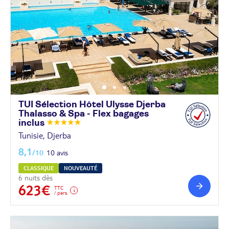
TUI Sélection Hôtel Ulysse Djerba
Thalasso & Spa - Flex bagages
inclus
Tunisie, Djerba
8,1
/10
10 avis
CLASSIQUE
NOUVEAUTÉ
6 nuits dès
623€
TTC
/ pers.