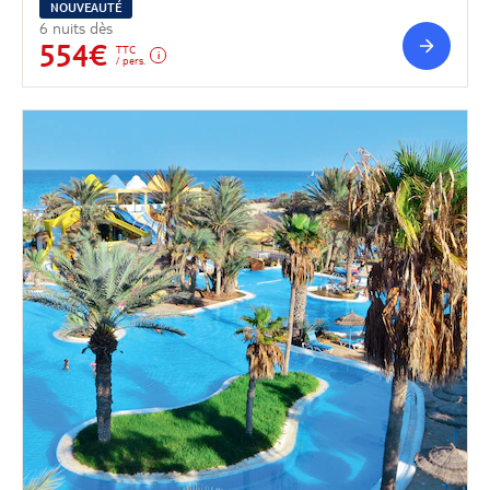
NOUVEAUTÉ
6 nuits dès
554€
TTC
/ pers.