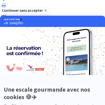
Luxe
Nature
Neige
Plongée
Premium