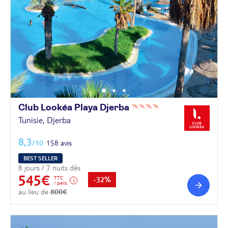
Club Lookéa Playa
Djerba
Tunisie, Djerba
8,3
/10
158 avis
BEST SELLER
8 jours / 7 nuits dès
545€
TTC
-32%
/ pers.
au lieu de
800€