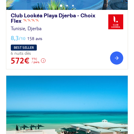
Club Lookéa Playa Djerba - Choix
Flex
Tunisie, Djerba
8,3
/10
158 avis
BEST SELLER
6 nuits dès
572€
TTC
/ pers.