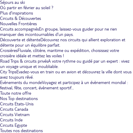
Séjours au ski
Où partir en février au soleil ?
Plus d'inspirations
Circuits & Découvertes
Nouvelles Frontières
Circuits accompagnés
En groupe, laissez-vous guider pour ne rien
manquer des incontournables d'un pays.
Découverte et détente
Découvrez nos circuits qui allient exploration et
détente pour un équilibre parfait.
Croisières
Fluviale, côtière, maritime ou expédition, choisissez votre
croisière idéale et mettez les voiles !
Road Trips & circuits privés
A votre rythme ou guidé par un expert : vivez
un voyage unique et inoubliable.
City Trips
Evadez-vous en train ou en avion et découvrez la ville dont vous
avez toujours rêvé.
Evènements du monde
Voyagez et participez à un évènement mondial :
festival, fête, concert, évènement sportif...
Toute notre offre
Nos Top destinations
Circuits Etats-Unis
Circuits Canada
Circuits Vietnam
Circuits Inde
Circuits Egypte
Toutes nos destinations