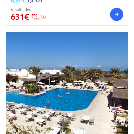
8,9
/10
136 avis
6 nuits dès
631€
TTC
/ pers.