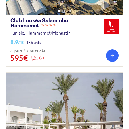
Club Lookéa Salammbô
Hammamet
Tunisie, Hammamet/Monastir
8,9
/10
136 avis
8 jours / 7 nuits dès
595€
TTC
/ pers.