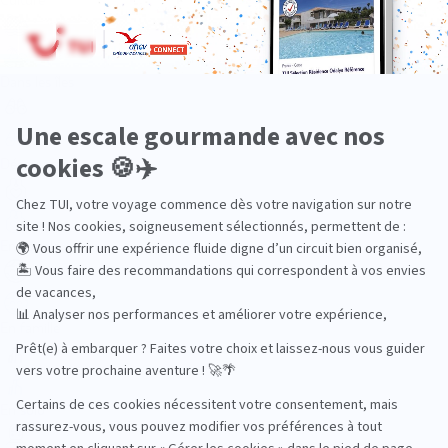
Dans les îles
Découverte
En couple
En famille
En solo