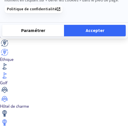
En train
Entre amis
Ethique
Golf
Hôtel de charme