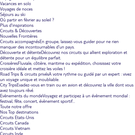
Vacances en solo
Voyages de noces
Séjours au ski
Où partir en février au soleil ?
Plus d'inspirations
Circuits & Découvertes
Nouvelles Frontières
Circuits accompagnés
En groupe, laissez-vous guider pour ne rien
manquer des incontournables d'un pays.
Découverte et détente
Découvrez nos circuits qui allient exploration et
détente pour un équilibre parfait.
Croisières
Fluviale, côtière, maritime ou expédition, choisissez votre
croisière idéale et mettez les voiles !
Road Trips & circuits privés
A votre rythme ou guidé par un expert : vivez
un voyage unique et inoubliable.
City Trips
Evadez-vous en train ou en avion et découvrez la ville dont vous
avez toujours rêvé.
Evènements du monde
Voyagez et participez à un évènement mondial :
festival, fête, concert, évènement sportif...
Toute notre offre
Nos Top destinations
Circuits Etats-Unis
Circuits Canada
Circuits Vietnam
Circuits Inde