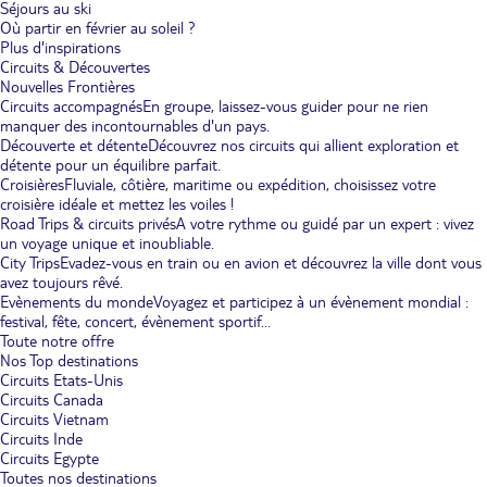
Séjours au ski
Où partir en février au soleil ?
Plus d'inspirations
Circuits & Découvertes
Nouvelles Frontières
Circuits accompagnés
En groupe, laissez-vous guider pour ne rien
manquer des incontournables d'un pays.
Découverte et détente
Découvrez nos circuits qui allient exploration et
détente pour un équilibre parfait.
Croisières
Fluviale, côtière, maritime ou expédition, choisissez votre
croisière idéale et mettez les voiles !
Road Trips & circuits privés
A votre rythme ou guidé par un expert : vivez
un voyage unique et inoubliable.
City Trips
Evadez-vous en train ou en avion et découvrez la ville dont vous
avez toujours rêvé.
Evènements du monde
Voyagez et participez à un évènement mondial :
festival, fête, concert, évènement sportif...
Toute notre offre
Nos Top destinations
Circuits Etats-Unis
Circuits Canada
Circuits Vietnam
Circuits Inde
Circuits Egypte
Toutes nos destinations