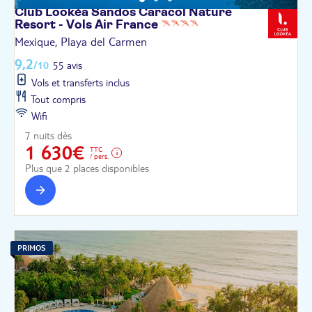
Club Lookéa Sandos Caracol Nature
Resort - Vols Air
France
Mexique, Playa del Carmen
9,2
/10
55 avis
Vols et transferts inclus
Tout compris
Wifi
7 nuits dès
1 630€
TTC
/ pers.
Plus que 2 places disponibles
PRIMOS