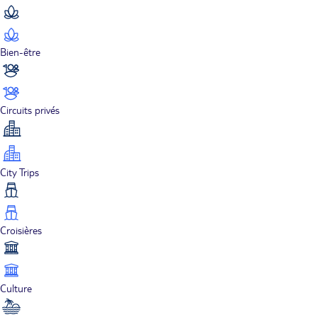
Bien-être
Circuits privés
City Trips
Croisières
Culture