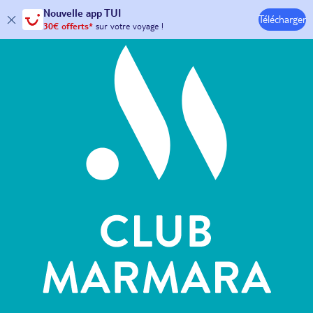
Hôtels & Clubs
Nouvelle
app TUI
Télécharger
30€ offerts*
sur votre
voyage !
avec le code :
HAPPYAPP