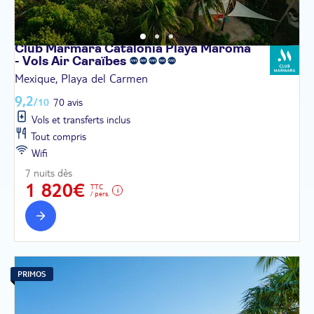
Club Marmara Catalonia Playa Maroma
- Vols Air
Caraïbes
Mexique, Playa del Carmen
9,2
/10
70 avis
Vols et transferts inclus
Tout compris
Wifi
7 nuits dès
1 820€
TTC
/ pers.
PRIMOS