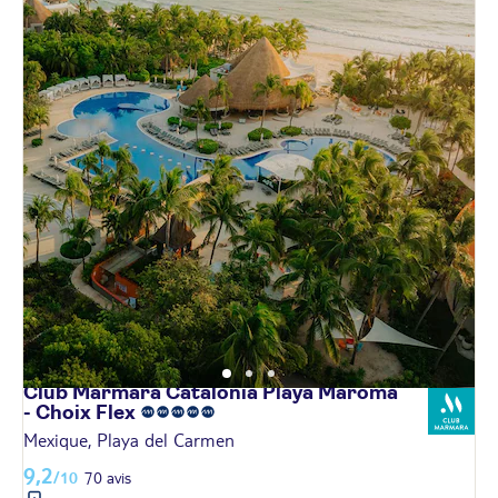
Club Marmara Catalonia Playa Maroma
- Choix
Flex
Mexique, Playa del Carmen
9,2
/10
70 avis