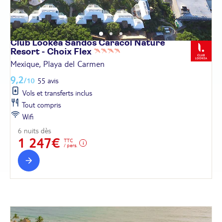
Club Lookéa Sandos Caracol Nature
Resort - Choix
Flex
Mexique, Playa del Carmen
9,2
/10
55 avis
Vols et transferts inclus
Tout compris
Wifi
6 nuits dès
1 247€
TTC
/ pers.