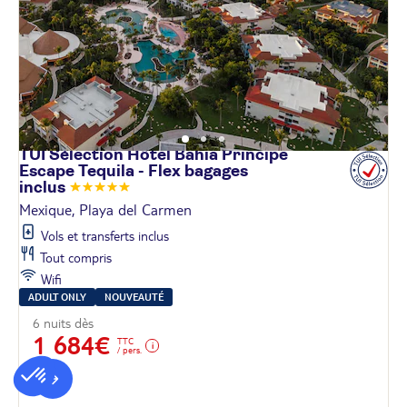
TUI Sélection Hôtel Bahia Principe
Escape Tequila - Flex bagages
inclus
Mexique, Playa del Carmen
Vols et transferts inclus
Tout compris
Wifi
ADULT ONLY
NOUVEAUTÉ
6 nuits dès
1 684€
TTC
/ pers.