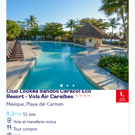
Club Lookéa Sandos Caracol Eco
Resort - Vols Air
Caraïbes
Mexique, Playa del Carmen
9,2
/10
55 avis
Vols et transferts inclus
Tout compris