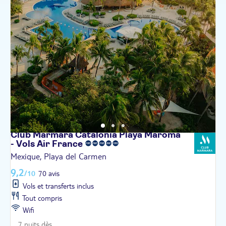
Club Marmara Catalonia Playa Maroma
- Vols Air
France
Mexique, Playa del Carmen
9,2
/10
70 avis
Vols et transferts inclus
Tout compris
Wifi
7 nuits dès