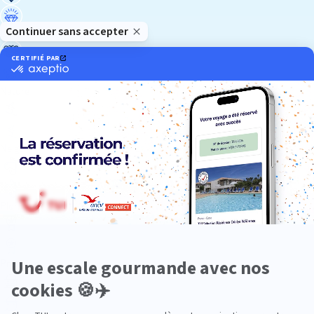
Luxe
Nature
Neige
Plongée
Premium