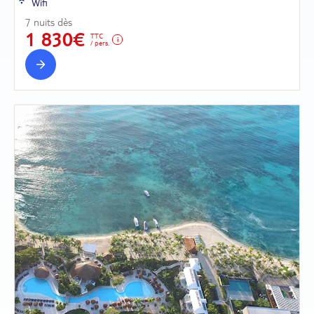
Wifi
7 nuits dès
1 830€
TTC
/ pers.