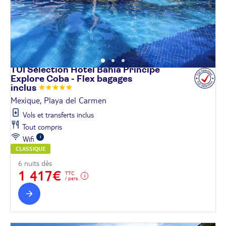
TUI Sélection Hôtel Bahia Principe
Explore Coba - Flex bagages
inclus
Mexique, Playa del Carmen
Vols et transferts inclus
Tout compris
Wifi
CLASSIQUE
6 nuits dès
1 417€
TTC
/ pers.