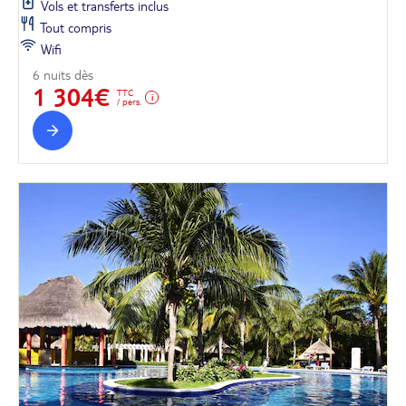
Vols et transferts inclus
Tout compris
Wifi
6 nuits dès
1 304€
TTC
/ pers.