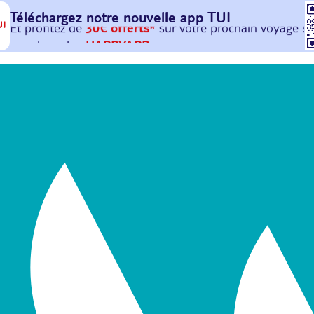
Téléchargez notre nouvelle
app TUI
Et profitez de
30€ offerts*
sur votre
prochain
voyage !
avec le code :
HAPPYAPP