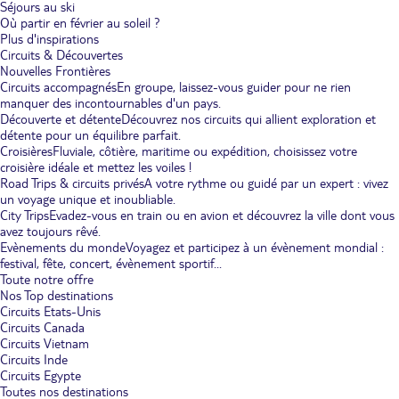
Séjours au ski
Où partir en février au soleil ?
Plus d'inspirations
Circuits & Découvertes
Nouvelles Frontières
Circuits accompagnés
En groupe, laissez-vous guider pour ne rien
manquer des incontournables d'un pays.
Découverte et détente
Découvrez nos circuits qui allient exploration et
détente pour un équilibre parfait.
Croisières
Fluviale, côtière, maritime ou expédition, choisissez votre
croisière idéale et mettez les voiles !
Road Trips & circuits privés
A votre rythme ou guidé par un expert : vivez
un voyage unique et inoubliable.
City Trips
Evadez-vous en train ou en avion et découvrez la ville dont vous
avez toujours rêvé.
Evènements du monde
Voyagez et participez à un évènement mondial :
festival, fête, concert, évènement sportif...
Toute notre offre
Nos Top destinations
Circuits Etats-Unis
Circuits Canada
Circuits Vietnam
Circuits Inde
Circuits Egypte
Toutes nos destinations