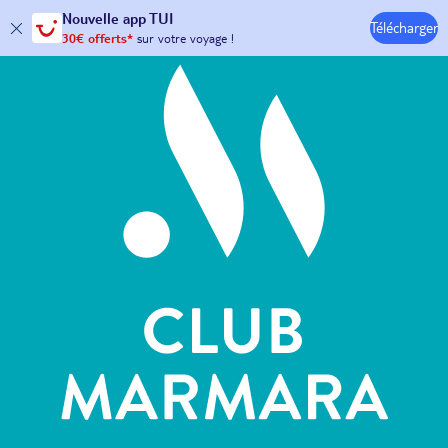
Hôtels & Clubs
Nouvelle
app TUI
Télécharger
30€ offerts*
sur votre
voyage !
avec le code :
HAPPYAPP