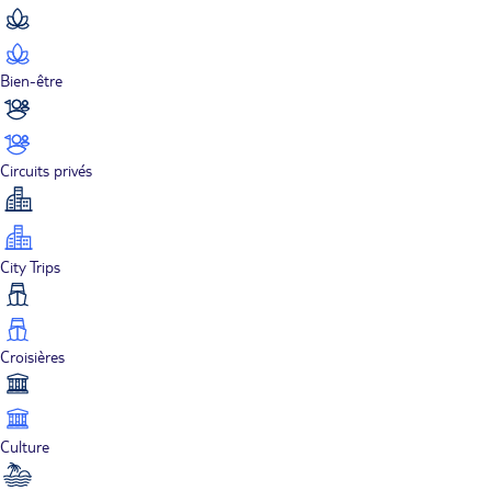
Bien-être
Circuits privés
City Trips
Croisières
Culture