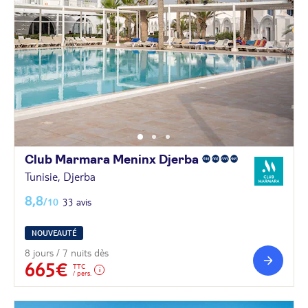
Club Marmara Meninx
Djerba
Tunisie, Djerba
8,8
/10
33 avis
NOUVEAUTÉ
8 jours / 7 nuits dès
665€
TTC
/ pers.