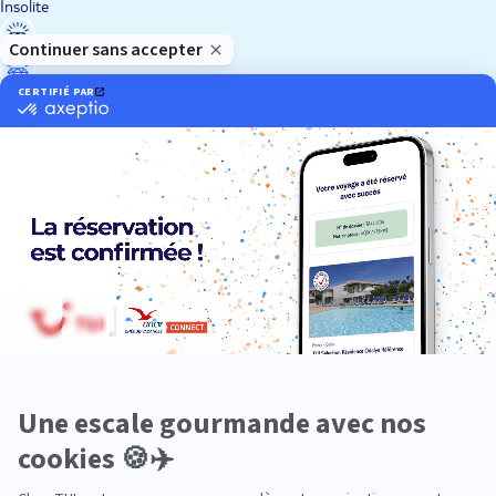
Insolite
Luxe
Nature
Neige
Plongée
Premium