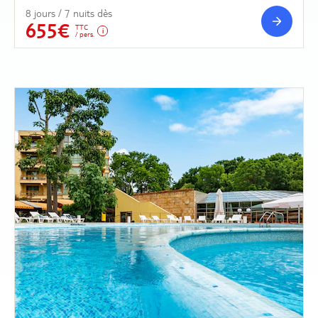
8 jours / 7 nuits dès
655€
TTC
/ pers.