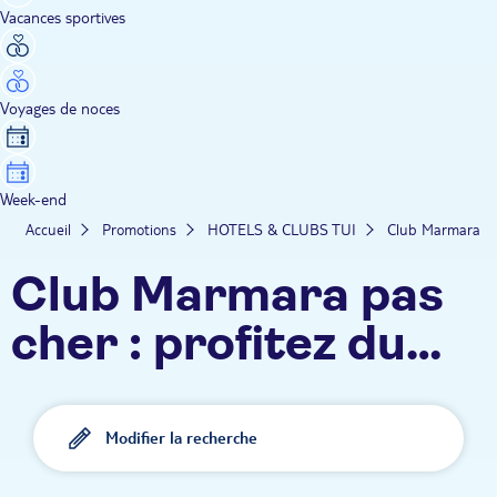
Vacances sportives
Voyages de noces
Week-end
Accueil
Promotions
HOTELS & CLUBS TUI
Club Marmara
Club Marmara pas
cher : profitez du
tout compris, de
l'animation 100%
Modifier la recherche
francophone, 100%