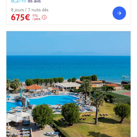
8,2
/10
86 avis
8 jours / 7 nuits dès
675€
TTC
/ pers.