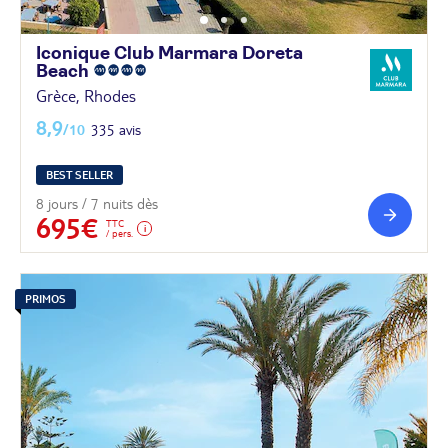
Iconique Club Marmara Doreta
Beach
Grèce, Rhodes
8,9
/10
335 avis
BEST SELLER
8 jours / 7 nuits dès
695€
TTC
/ pers.
PRIMOS