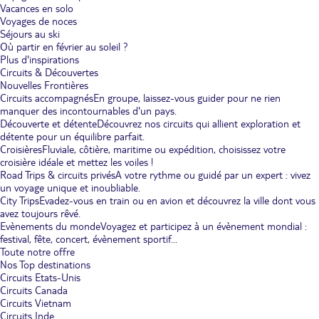
Vacances en solo
Voyages de noces
Séjours au ski
Où partir en février au soleil ?
Plus d'inspirations
Circuits & Découvertes
Nouvelles Frontières
Circuits accompagnés
En groupe, laissez-vous guider pour ne rien
manquer des incontournables d'un pays.
Découverte et détente
Découvrez nos circuits qui allient exploration et
détente pour un équilibre parfait.
Croisières
Fluviale, côtière, maritime ou expédition, choisissez votre
croisière idéale et mettez les voiles !
Road Trips & circuits privés
A votre rythme ou guidé par un expert : vivez
un voyage unique et inoubliable.
City Trips
Evadez-vous en train ou en avion et découvrez la ville dont vous
avez toujours rêvé.
Evènements du monde
Voyagez et participez à un évènement mondial :
festival, fête, concert, évènement sportif...
Toute notre offre
Nos Top destinations
Circuits Etats-Unis
Circuits Canada
Circuits Vietnam
Circuits Inde