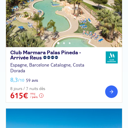
Club Marmara Palas Pineda -
Arrivée
Reus
Espagne, Barcelone Catalogne, Costa
Dorada
8,3
/10
59 avis
8 jours / 7 nuits dès
615€
TTC
/ pers.