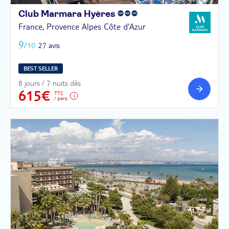
Club Marmara
Hyères
France, Provence Alpes Côte d'Azur
9
/10
27 avis
BEST SELLER
8 jours / 7 nuits dès
615€
TTC
/ pers.