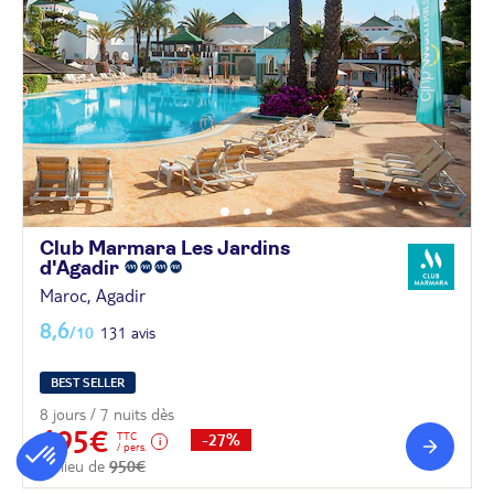
Club Marmara Les Jardins
d'Agadir
Maroc, Agadir
8,6
/10
131 avis
BEST SELLER
8 jours / 7 nuits dès
695€
TTC
-27%
/ pers.
au lieu de
950€