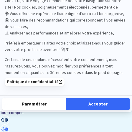
Road Trips
Safari
Sénior
Tennis
Tout compris