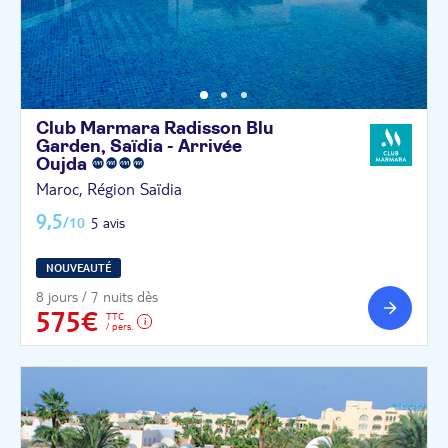
Club Marmara Radisson Blu
Garden, Saïdia - Arrivée
Oujda
Maroc, Région Saïdia
9,5
/10
5 avis
NOUVEAUTÉ
8 jours / 7 nuits dès
575€
TTC
/ pers.