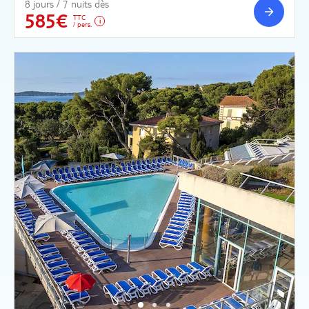
8 jours / 7 nuits dès
585€
TTC
/ pers.