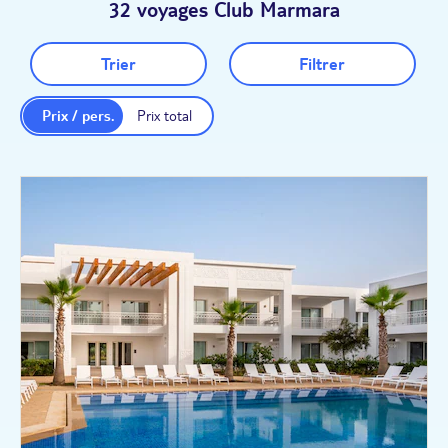
32 voyages Club Marmara
fun !
Trier
Filtrer
Prix / pers.
Prix total