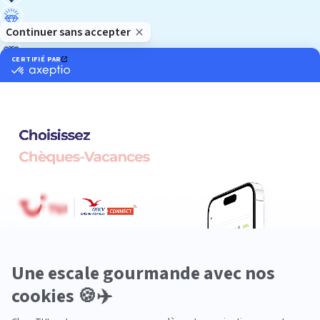
Luxe
Nature
Neige
Plongée
Premium