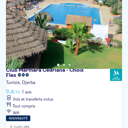
Club Marmara Cedriana - Choix
Flex
Tunisie, Djerba
9,4
/10
7 avis
Vols et transferts inclus
Tout compris
Wifi
NOUVEAUTÉ
6 nuits dès