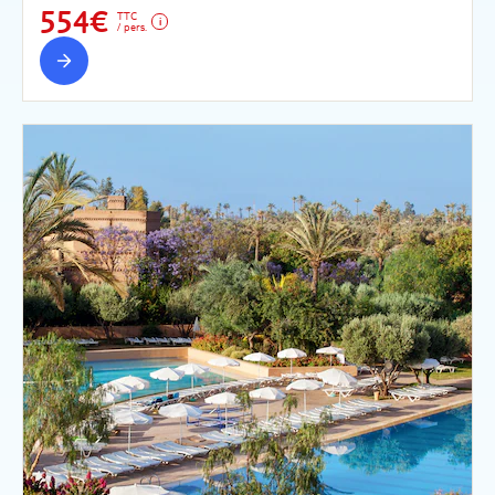
554€
TTC
/ pers.