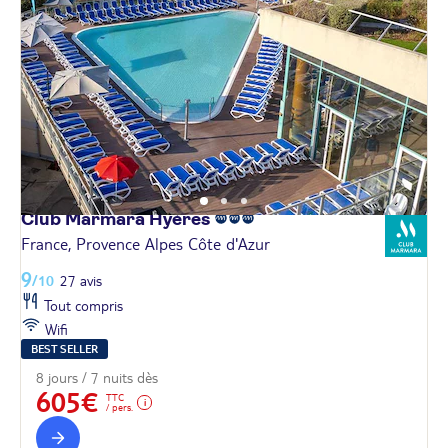
Club Marmara
Hyères
France, Provence Alpes Côte d'Azur
9
/10
27 avis
Tout compris
Wifi
BEST SELLER
8 jours / 7 nuits dès
605€
TTC
/ pers.