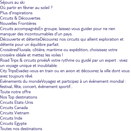
Séjours au ski
Où partir en février au soleil ?
Plus d'inspirations
Circuits & Découvertes
Nouvelles Frontières
Circuits accompagnés
En groupe, laissez-vous guider pour ne rien
manquer des incontournables d'un pays.
Découverte et détente
Découvrez nos circuits qui allient exploration et
détente pour un équilibre parfait.
Croisières
Fluviale, côtière, maritime ou expédition, choisissez votre
croisière idéale et mettez les voiles !
Road Trips & circuits privés
A votre rythme ou guidé par un expert : vivez
un voyage unique et inoubliable.
City Trips
Evadez-vous en train ou en avion et découvrez la ville dont vous
avez toujours rêvé.
Evènements du monde
Voyagez et participez à un évènement mondial :
festival, fête, concert, évènement sportif...
Toute notre offre
Nos Top destinations
Circuits Etats-Unis
Circuits Canada
Circuits Vietnam
Circuits Inde
Circuits Egypte
Toutes nos destinations