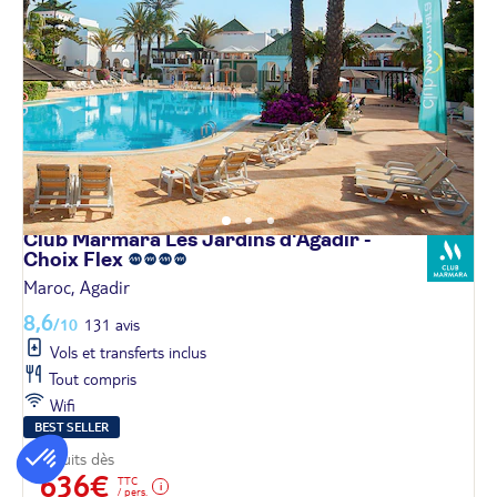
Club Marmara Les Jardins d'Agadir -
Choix
Flex
Maroc, Agadir
8,6
/10
131 avis
Vols et transferts inclus
Tout compris
Wifi
BEST SELLER
6 nuits dès
636€
TTC
/ pers.