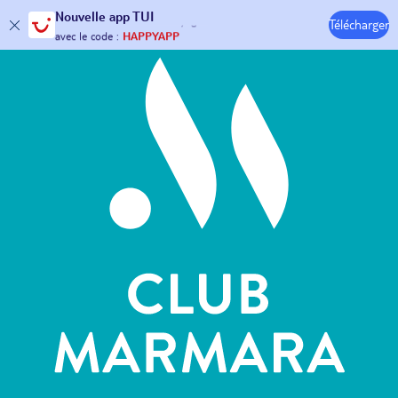
Hôtels & Clubs
Nouvelle
app TUI
Télécharger
30€ offerts*
sur votre
voyage !
avec le code :
HAPPYAPP