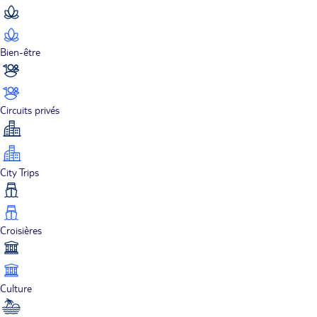
Bien-être
Circuits privés
City Trips
Croisières
Culture