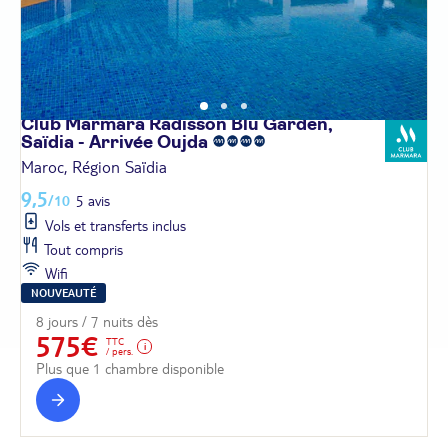
Club Marmara Radisson Blu Garden,
Saïdia - Arrivée
Oujda
Maroc, Région Saïdia
9,5
/10
5 avis
Vols et transferts inclus
Tout compris
Wifi
NOUVEAUTÉ
8 jours / 7 nuits dès
575€
TTC
/ pers.
Plus que 1 chambre disponible