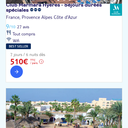
Club Marmara Hyères - Séjours durées
spéciales
France, Provence Alpes Côte d'Azur
9
/10
27 avis
Tout compris
Wifi
BEST SELLER
7 jours / 6 nuits dès
510€
TTC
/ pers.