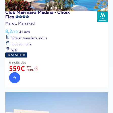
Club Marmara Madina - Choix
Flex
Maroc, Marrakech
8,2
/10
41 avis
Vols et transferts inclus
Tout compris
Wifi
BEST SELLER
6 nuits dès
559€
TTC
/ pers.