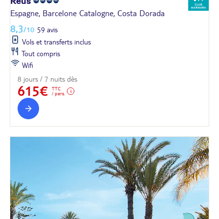
Reus
Espagne, Barcelone Catalogne, Costa Dorada
8,3
/10
59 avis
Vols et transferts inclus
Tout compris
Wifi
8 jours / 7 nuits dès
615€
TTC
/ pers.