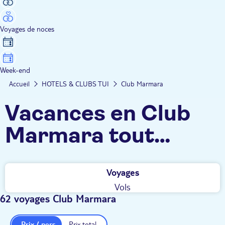
Voyages de noces
Week-end
Accueil
HOTELS & CLUBS TUI
Club Marmara
Vacances en Club
Marmara tout
inclus : animation
Voyages
100% francophone,
Vols
ambiance 100% fun
62 voyages Club Marmara
!
Prix / pers.
Prix total