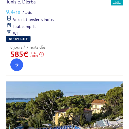
Tunisie, Djerba
9,4
/10
7 avis
Vols et transferts inclus
Tout compris
Wifi
NOUVEAUTÉ
8 jours / 7 nuits dès
585€
TTC
/ pers.