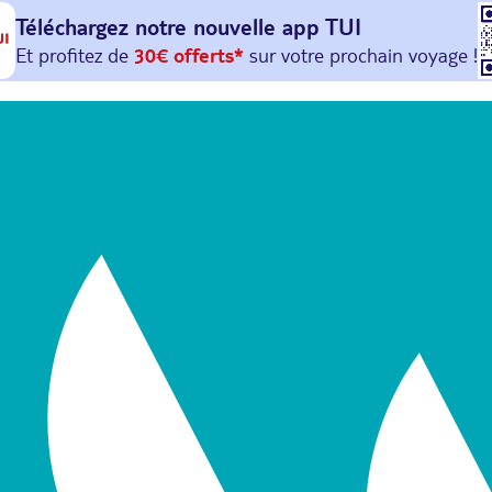
Téléchargez notre nouvelle
app TUI
Et profitez de
30€ offerts*
sur votre
prochain
voyage !
avec le code :
HAPPYAPP