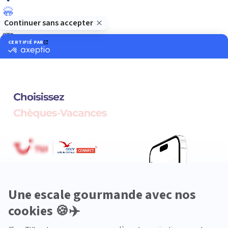
Luxe
Nature
Neige
Plongée
Premium