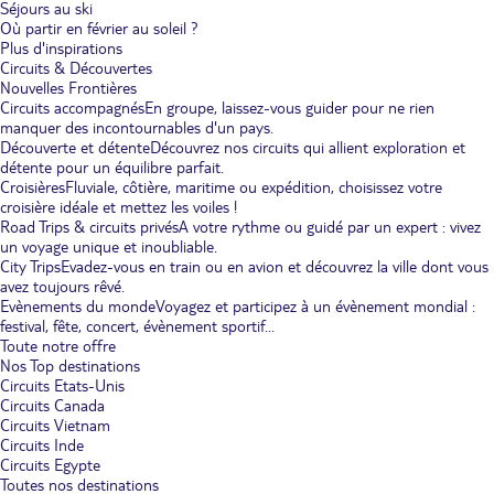
Séjours au ski
Où partir en février au soleil ?
Plus d'inspirations
Circuits & Découvertes
Nouvelles Frontières
Circuits accompagnés
En groupe, laissez-vous guider pour ne rien
manquer des incontournables d'un pays.
Découverte et détente
Découvrez nos circuits qui allient exploration et
détente pour un équilibre parfait.
Croisières
Fluviale, côtière, maritime ou expédition, choisissez votre
croisière idéale et mettez les voiles !
Road Trips & circuits privés
A votre rythme ou guidé par un expert : vivez
un voyage unique et inoubliable.
City Trips
Evadez-vous en train ou en avion et découvrez la ville dont vous
avez toujours rêvé.
Evènements du monde
Voyagez et participez à un évènement mondial :
festival, fête, concert, évènement sportif...
Toute notre offre
Nos Top destinations
Circuits Etats-Unis
Circuits Canada
Circuits Vietnam
Circuits Inde
Circuits Egypte
Toutes nos destinations