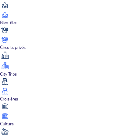
Bien-être
Circuits privés
City Trips
Croisières
Culture