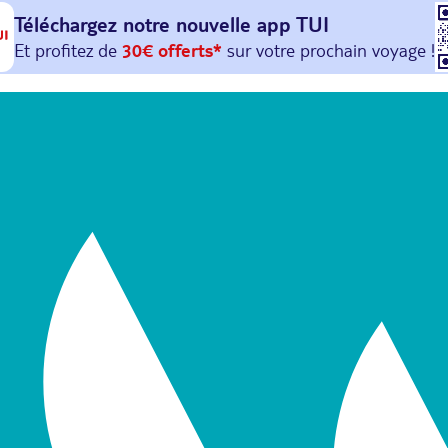
Téléchargez notre nouvelle
app TUI
Et profitez de
30€ offerts*
sur votre
prochain
voyage !
avec le code :
HAPPYAPP