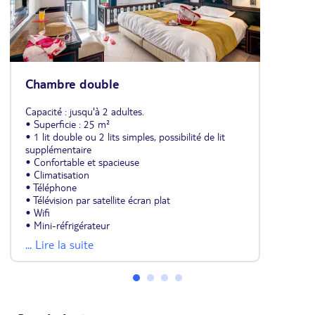
Chambre double
Capacité : jusqu'à 2 adultes.
• Superficie : 25 m²
• 1 lit double ou 2 lits simples, possibilité de lit
supplémentaire
• Confortable et spacieuse
• Climatisation
• Téléphone
• Télévision par satellite écran plat
• Wifi
• Mini-réfrigérateur
• Coffre-fort (payant)
... Lire la suite
• Carrelage
• Salle de douche avec sèche-cheveux
• Balcon ou terrasse (5 m²)