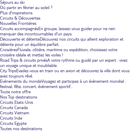
Séjours au ski
Où partir en février au soleil ?
Plus d'inspirations
Circuits & Découvertes
Nouvelles Frontières
Circuits accompagnés
En groupe, laissez-vous guider pour ne rien
manquer des incontournables d'un pays.
Découverte et détente
Découvrez nos circuits qui allient exploration et
détente pour un équilibre parfait.
Croisières
Fluviale, côtière, maritime ou expédition, choisissez votre
croisière idéale et mettez les voiles !
Road Trips & circuits privés
A votre rythme ou guidé par un expert : vivez
un voyage unique et inoubliable.
City Trips
Evadez-vous en train ou en avion et découvrez la ville dont vous
avez toujours rêvé.
Evènements du monde
Voyagez et participez à un évènement mondial :
festival, fête, concert, évènement sportif...
Toute notre offre
Nos Top destinations
Circuits Etats-Unis
Circuits Canada
Circuits Vietnam
Circuits Inde
Circuits Egypte
Toutes nos destinations