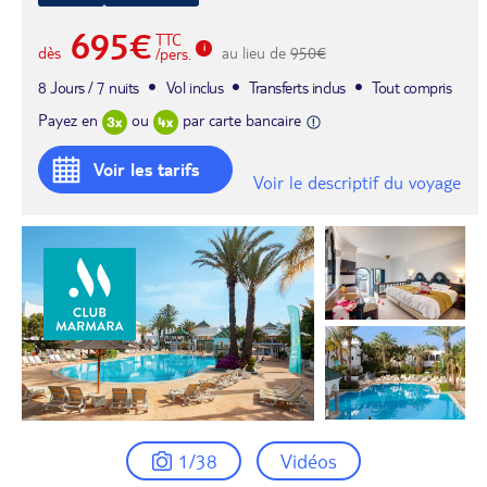
695€
TTC
dès
au lieu de
950€
/pers.
8 Jours / 7 nuits
Vol inclus
Transferts inclus
Tout compris
Payez en
ou
par carte bancaire
Voir les tarifs
Voir le descriptif du voyage
1/38
Vidéos