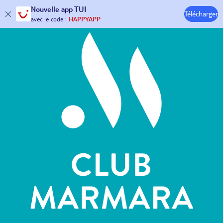
Hôtels & Clubs
Nouvelle
app TUI
30€ offerts*
sur votre
voyage !
Télécharger
avec le code :
HAPPYAPP