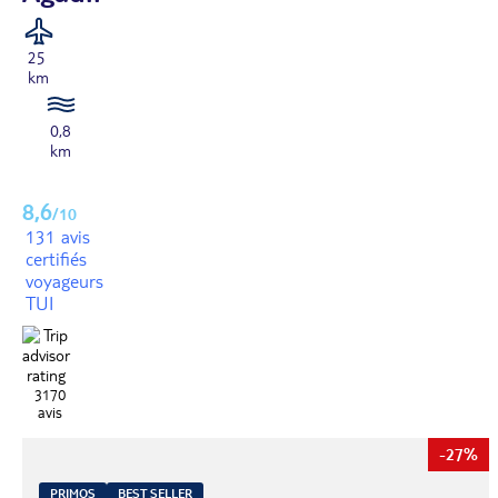
25
km
0,8
km
8,6
/10
131 avis
certifiés
voyageurs
TUI
3170
avis
-27%
PRIMOS
BEST SELLER