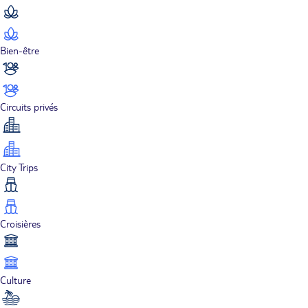
Bien-être
Circuits privés
City Trips
Croisières
Culture