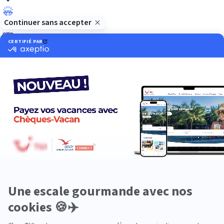
Luxe
Nature
Neige
Plongée
Premium