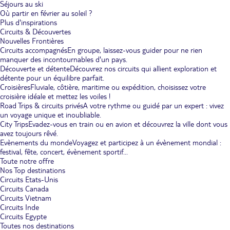
Séjours au ski
Où partir en février au soleil ?
Plus d'inspirations
Circuits & Découvertes
Nouvelles Frontières
Circuits accompagnés
En groupe, laissez-vous guider pour ne rien
manquer des incontournables d'un pays.
Découverte et détente
Découvrez nos circuits qui allient exploration et
détente pour un équilibre parfait.
Croisières
Fluviale, côtière, maritime ou expédition, choisissez votre
croisière idéale et mettez les voiles !
Road Trips & circuits privés
A votre rythme ou guidé par un expert : vivez
un voyage unique et inoubliable.
City Trips
Evadez-vous en train ou en avion et découvrez la ville dont vous
avez toujours rêvé.
Evènements du monde
Voyagez et participez à un évènement mondial :
festival, fête, concert, évènement sportif...
Toute notre offre
Nos Top destinations
Circuits Etats-Unis
Circuits Canada
Circuits Vietnam
Circuits Inde
Circuits Egypte
Toutes nos destinations