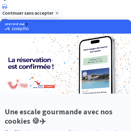
Luxe
Nature
Neige
Plongée
Premium