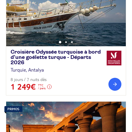
Croisière Odyssée turquoise à bord
d’une goélette turque - Départs
2026
Turquie, Antalya
8 jours / 7 nuits dès
1 249€
TTC
/ pers.
PRIMOS