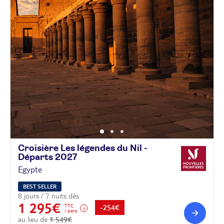
Croisière Les légendes du Nil -
Départs
2027
Egypte
BEST SELLER
8 jours / 7 nuits dès
1 295€
TTC
-254€
/ pers.
au lieu de
1 549€