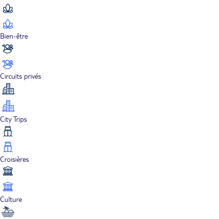
Bien-être
Circuits privés
City Trips
Croisières
Culture