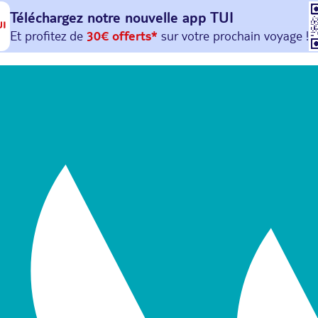
Téléchargez notre nouvelle
app TUI
Et profitez de
30€ offerts*
sur votre
prochain
voyage !
avec le code :
HAPPYAPP