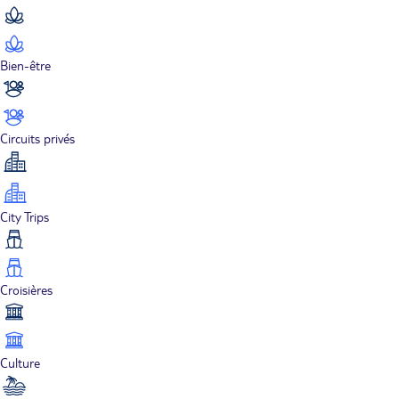
Bien-être
Circuits privés
City Trips
Croisières
Culture