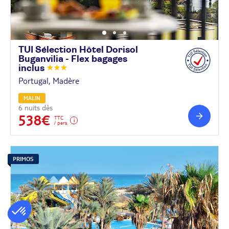
TUI Sélection Hôtel Dorisol
Buganvilia - Flex bagages
inclus
Portugal, Madère
MALIN
6 nuits dès
538€
TTC
/ pers.
PRIMOS