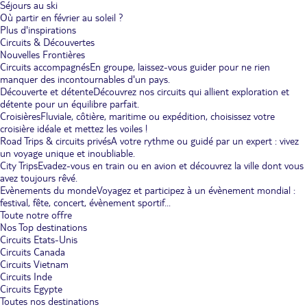
Séjours au ski
Où partir en février au soleil ?
Plus d'inspirations
Circuits & Découvertes
Nouvelles Frontières
Circuits accompagnés
En groupe, laissez-vous guider pour ne rien
manquer des incontournables d'un pays.
Découverte et détente
Découvrez nos circuits qui allient exploration et
détente pour un équilibre parfait.
Croisières
Fluviale, côtière, maritime ou expédition, choisissez votre
croisière idéale et mettez les voiles !
Road Trips & circuits privés
A votre rythme ou guidé par un expert : vivez
un voyage unique et inoubliable.
City Trips
Evadez-vous en train ou en avion et découvrez la ville dont vous
avez toujours rêvé.
Evènements du monde
Voyagez et participez à un évènement mondial :
festival, fête, concert, évènement sportif...
Toute notre offre
Nos Top destinations
Circuits Etats-Unis
Circuits Canada
Circuits Vietnam
Circuits Inde
Circuits Egypte
Toutes nos destinations