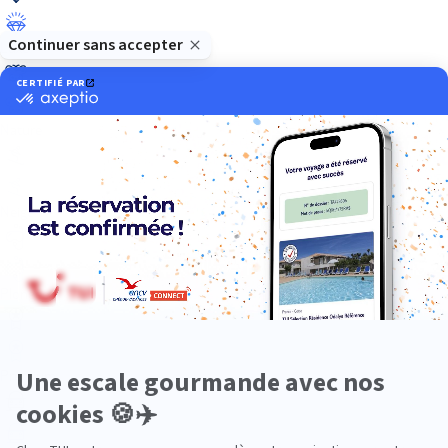
Luxe
Nature
Neige
Plongée
Premium