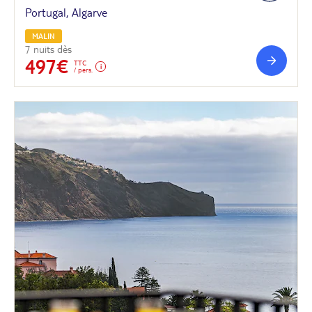
Portugal, Algarve
MALIN
7 nuits dès
497€
TTC
/ pers.