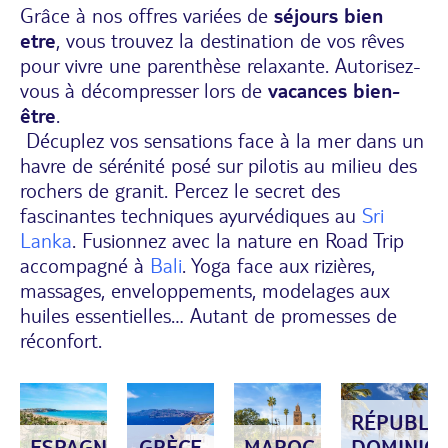
Grâce à nos offres variées de
séjours bien
etre
, vous trouvez la destination de vos rêves
pour vivre une parenthèse relaxante. Autorisez-
vous à décompresser lors de
vacances bien-
être
.
Décuplez vos sensations face à la mer dans un
havre de sérénité posé sur pilotis au milieu des
rochers de granit. Percez le secret des
fascinantes techniques ayurvédiques au
Sri
Lanka
. Fusionnez avec la nature en Road Trip
accompagné à
Bali
. Yoga face aux rizières,
massages, enveloppements, modelages aux
huiles essentielles… Autant de promesses de
réconfort.
RÉPUBLI
ESPAGNE
GRÈCE
MAROC
DOMINICA