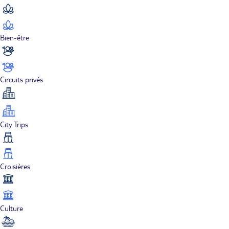
Bien-être
Circuits privés
City Trips
Croisières
Culture