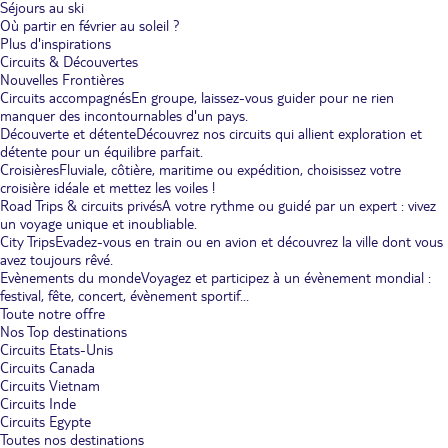
Séjours au ski
Où partir en février au soleil ?
Plus d'inspirations
Circuits & Découvertes
Nouvelles Frontières
Circuits accompagnés
En groupe, laissez-vous guider pour ne rien
manquer des incontournables d'un pays.
Découverte et détente
Découvrez nos circuits qui allient exploration et
détente pour un équilibre parfait.
Croisières
Fluviale, côtière, maritime ou expédition, choisissez votre
croisière idéale et mettez les voiles !
Road Trips & circuits privés
A votre rythme ou guidé par un expert : vivez
un voyage unique et inoubliable.
City Trips
Evadez-vous en train ou en avion et découvrez la ville dont vous
avez toujours rêvé.
Evènements du monde
Voyagez et participez à un évènement mondial :
festival, fête, concert, évènement sportif...
Toute notre offre
Nos Top destinations
Circuits Etats-Unis
Circuits Canada
Circuits Vietnam
Circuits Inde
Circuits Egypte
Toutes nos destinations