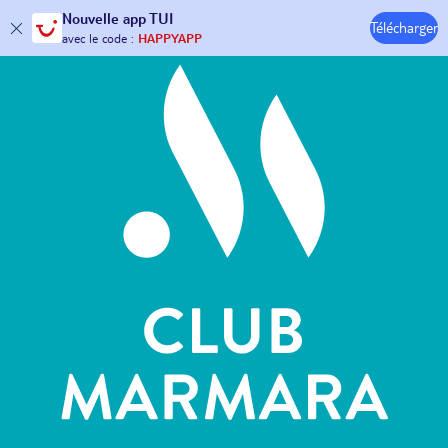
Hôtels & Clubs
Nouvelle
app TUI
Télécharger
30€ offerts*
sur votre
voyage !
avec le code :
HAPPYAPP