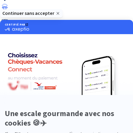
Luxe
Nature
Neige
Plongée
Premium