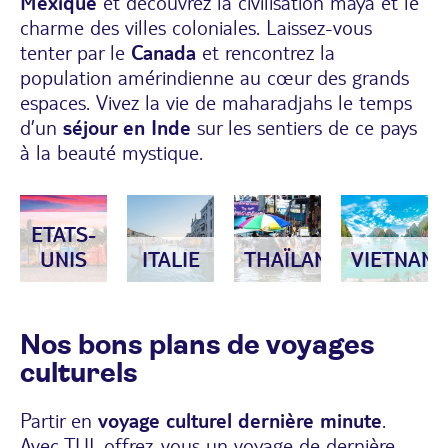
Mexique
et découvrez la civilisation maya et le
charme des villes coloniales. Laissez-vous
tenter par le
Canada
et rencontrez la
population amérindienne au cœur des grands
espaces. Vivez la vie de maharadjahs le temps
d’un
séjour en Inde
sur les sentiers de ce pays
à la beauté mystique.
ETATS-
UNIS
ITALIE
THAÏLANDE
VIETNAM
Nos bons plans de voyages
culturels
Partir en
voyage culturel dernière minute
.
Avec TUI, offrez-vous un voyage de dernière