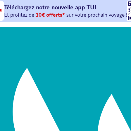
Téléchargez notre nouvelle
app TUI
Et profitez de
30€ offerts*
sur votre
prochain
voyage !
avec le code :
HAPPYAPP